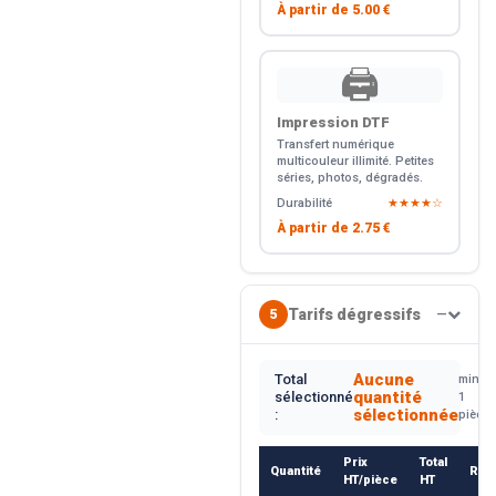
À partir de
5.00 €
🖨️
Impression DTF
Transfert numérique
multicouleur illimité. Petites
séries, photos, dégradés.
Durabilité
★★★★☆
À partir de
2.75 €
Tarifs dégressifs
5
—
Aucune
Total
min.
quantité
sélectionné
1
sélectionnée
:
pièce
Prix
Total
Quantité
Rem
HT/pièce
HT