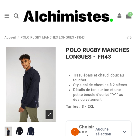
0
Accueil
POLO RUGBY MANCHES LONGUES - FR43
POLO RUGBY MANCHES
LONGUES - FR43
Tissu épais et chaud, doux au
toucher.
Style col de chemise à 2 pièces.
Détails de ton sur ton et une
petite boucle d'ourlet ""+"" au
dos du vêtement.
Tailles : S - 2XL
Choisir
Aucune
une
1
sélection