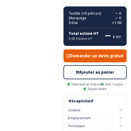
Textile (×
0
pièces)
— €
Marquage
— €
Délai
×1.00
—
Total estimé HT
€ HT
0.00 €/pièce HT
Demander un devis gratuit
Ajouter au panier
Fabriqué en France
Dès 1 pièce
Expert dédié
Récapitulatif
Couleur
—
Emplacement
—
Technique
—