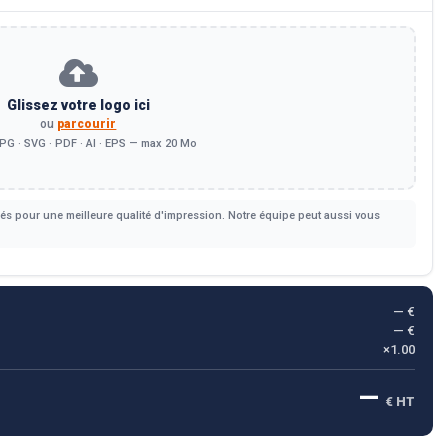
Glissez votre logo ici
ou
parcourir
PG · SVG · PDF · AI · EPS — max 20 Mo
s pour une meilleure qualité d'impression. Notre équipe peut aussi vous
— €
— €
×1.00
—
€ HT