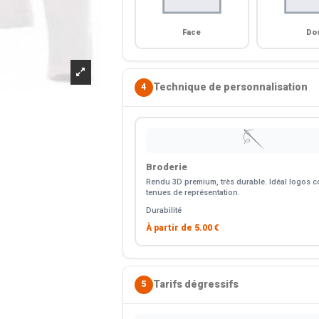
Face
Do
Technique de personnalisation
4
🪡
Broderie
Rendu 3D premium, très durable. Idéal logos co
tenues de représentation.
Durabilité
À partir de
5.00 €
Tarifs dégressifs
5