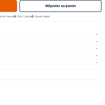
Ajouter au panier
é en France
Dès 1 pièce
Expert dédié
—
—
—
—
—