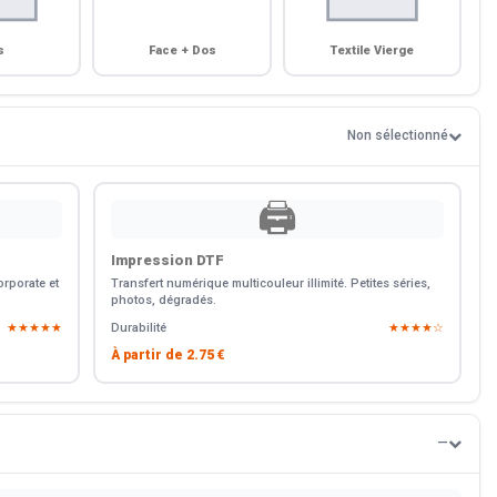
s
Face + Dos
Textile Vierge
Non sélectionné
🖨️
Impression DTF
rporate et
Transfert numérique multicouleur illimité. Petites séries,
photos, dégradés.
★★★★★
Durabilité
★★★★☆
À partir de
2.75 €
—