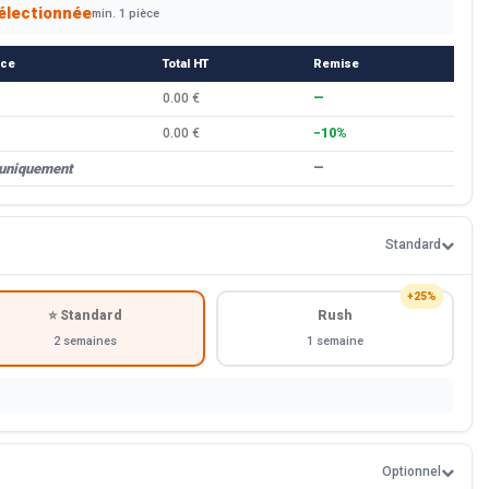
électionnée
min. 1 pièce
èce
Total HT
Remise
0.00 €
—
0.00 €
−10%
 uniquement
—
Standard
+25%
⭐ Standard
Rush
2 semaines
1 semaine
Optionnel