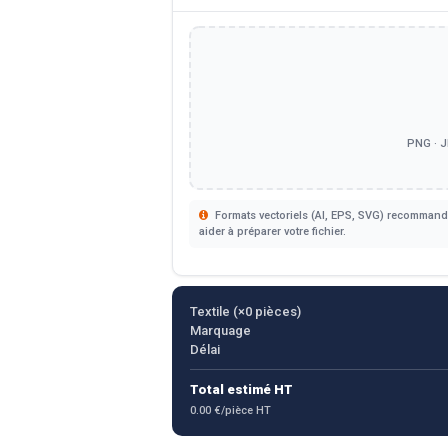
PNG · J
Formats vectoriels (AI, EPS, SVG) recommandé
aider à préparer votre fichier.
Textile (×
0
pièces)
Marquage
Délai
Total estimé HT
0.00 €/pièce HT