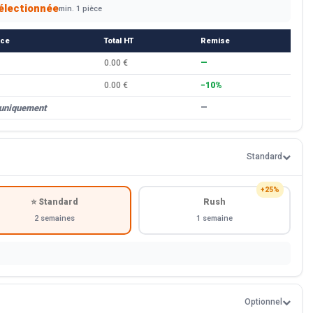
électionnée
min. 1 pièce
èce
Total HT
Remise
0.00 €
—
0.00 €
−10%
 uniquement
—
Standard
+25%
⭐ Standard
Rush
2 semaines
1 semaine
Optionnel