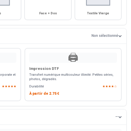
s
Face + Dos
Textile Vierge
Non sélectionné
🖨️
Impression DTF
rporate et
Transfert numérique multicouleur illimité. Petites séries,
photos, dégradés.
★★★★★
Durabilité
★★★★☆
À partir de
2.75 €
—