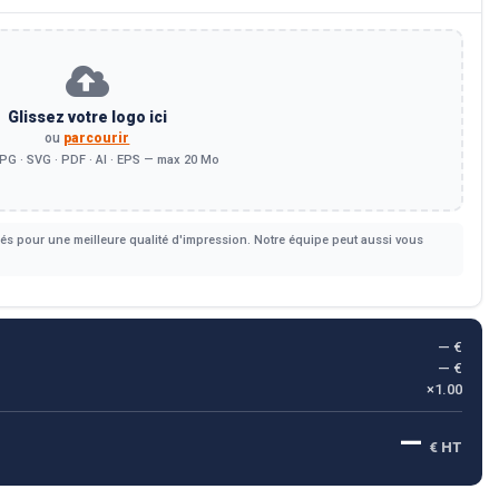
Glissez votre logo ici
ou
parcourir
PG · SVG · PDF · AI · EPS — max 20 Mo
s pour une meilleure qualité d'impression. Notre équipe peut aussi vous
— €
— €
×1.00
—
€ HT