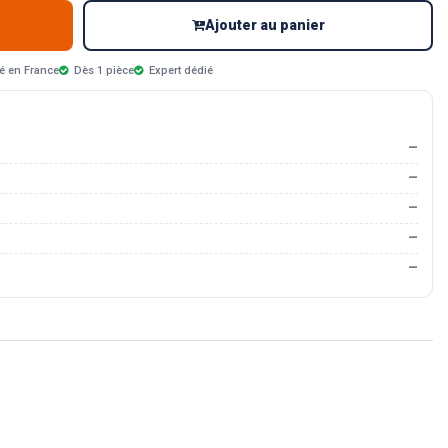
Ajouter au panier
é en France
Dès 1 pièce
Expert dédié
—
—
—
—
—