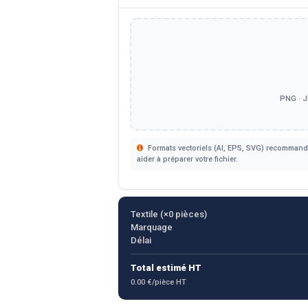
PNG · J
Formats vectoriels (AI, EPS, SVG) recommandé
aider à préparer votre fichier.
Textile (×
0
pièces)
Marquage
Délai
Total estimé HT
0.00 €/pièce HT