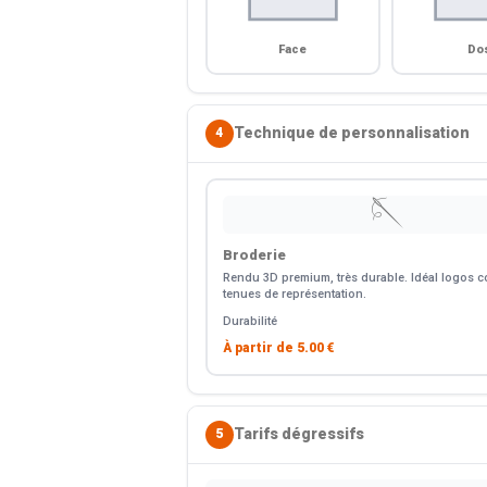
Face
Do
Technique de personnalisation
4
🪡
Broderie
Rendu 3D premium, très durable. Idéal logos co
tenues de représentation.
Durabilité
À partir de
5.00 €
Tarifs dégressifs
5