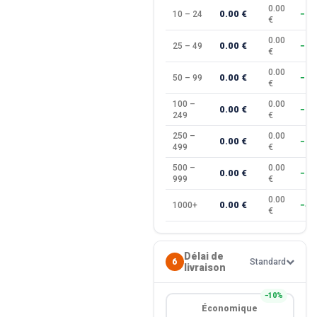
0.00
0.00 €
10 – 24
−10
€
0.00
0.00 €
25 – 49
−15
€
0.00
0.00 €
50 – 99
−20
€
100 –
0.00
0.00 €
−25
249
€
250 –
0.00
0.00 €
−30
499
€
500 –
0.00
0.00 €
−35
999
€
0.00
0.00 €
1000+
−40
€
Délai de
6
Standard
livraison
−10%
Économique