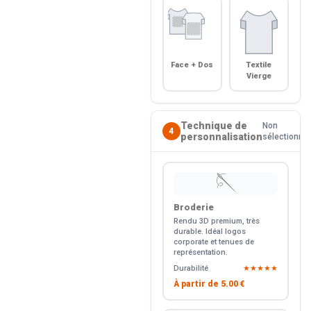
Face + Dos
Textile
Vierge
Technique de
Non
4
personnalisation
sélectionné
🪡
Broderie
Rendu 3D premium, très
durable. Idéal logos
corporate et tenues de
représentation.
Durabilité
★★★★★
À partir de
5.00 €