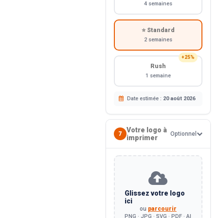
4 semaines
⭐ Standard
2 semaines
+25%
Rush
1 semaine
Date estimée :
20 août 2026
Votre logo à
7
Optionnel
imprimer
Glissez votre logo
ici
ou
parcourir
PNG · JPG · SVG · PDF · AI