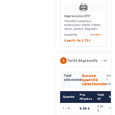
🖨️
Impression DTF
Transfert numérique
multicouleur illimité. Petites
séries, photos, dégradés.
Durabilité
★★★★☆
À partir de
2.75 €
Tarifs dégressifs
5
—
Aucune
Total
min.
quantité
sélectionné
1
sélectionnée
:
pièce
Prix
Total
Quantité
Rem
HT/pièce
HT
0.00
0.00 €
1 – 9
—
€