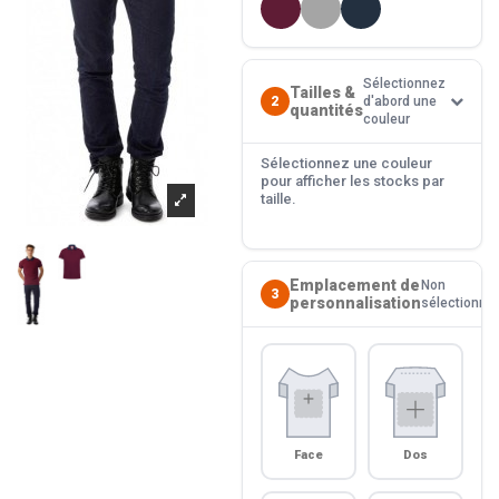
Sélectionnez
Tailles &
2
d'abord une
quantités
couleur
Sélectionnez une couleur
pour afficher les stocks par
taille.
Emplacement de
Non
3
personnalisation
sélectionné
Face
Dos