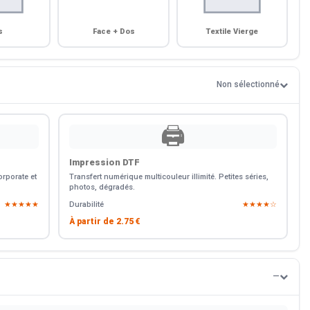
s
Face + Dos
Textile Vierge
Non sélectionné
🖨️
Impression DTF
rporate et
Transfert numérique multicouleur illimité. Petites séries,
photos, dégradés.
★★★★★
Durabilité
★★★★☆
À partir de
2.75 €
—