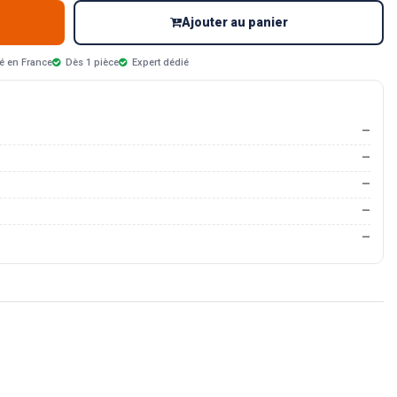
Ajouter au panier
é en France
Dès 1 pièce
Expert dédié
—
—
—
—
—