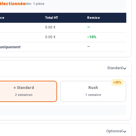
électionnée
min. 1 pièce
èce
Total HT
Remise
0.00 €
—
0.00 €
−10%
 uniquement
—
Standard
+25%
⭐ Standard
Rush
2 semaines
1 semaine
Optionnel