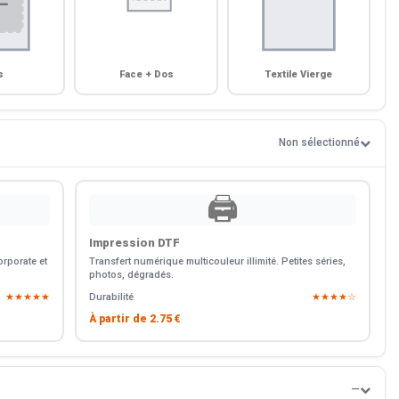
s
Face + Dos
Textile Vierge
Non sélectionné
🖨️
Impression DTF
rporate et
Transfert numérique multicouleur illimité. Petites séries,
photos, dégradés.
★★★★★
Durabilité
★★★★☆
À partir de
2.75 €
—