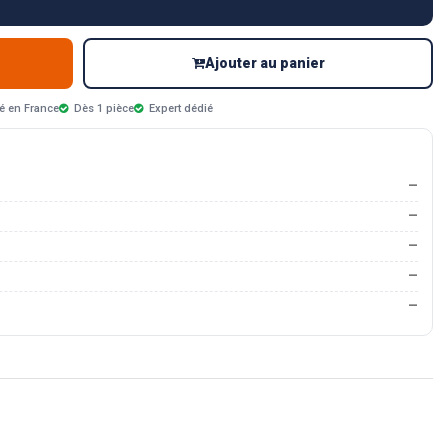
Ajouter au panier
é en France
Dès 1 pièce
Expert dédié
—
—
—
—
—