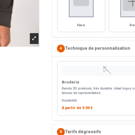
Face
Do
Technique de personnalisation
4
🪡
Broderie
Rendu 3D premium, très durable. Idéal logos co
tenues de représentation.
Durabilité
À partir de
5.00 €
Tarifs dégressifs
5