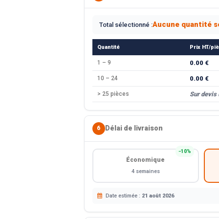
Aucune quantité s
Total sélectionné :
Quantité
Prix HT/pi
1 – 9
0.00 €
10 – 24
0.00 €
> 25 pièces
Sur devis
Délai de livraison
6
−10%
Économique
4 semaines
Date estimée :
21 août 2026