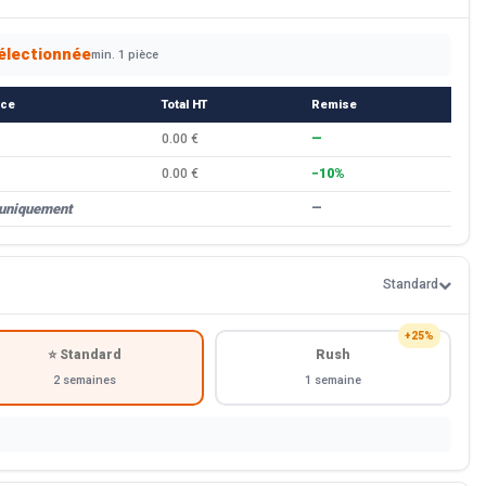
électionnée
min. 1 pièce
èce
Total HT
Remise
0.00 €
—
0.00 €
−10%
 uniquement
—
Standard
+25%
⭐ Standard
Rush
2 semaines
1 semaine