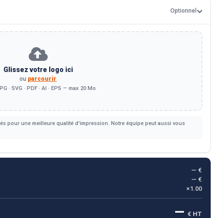
Optionnel
Glissez votre logo ici
ou
parcourir
PG · SVG · PDF · AI · EPS — max 20 Mo
s pour une meilleure qualité d'impression. Notre équipe peut aussi vous
— €
— €
×1.00
—
€ HT