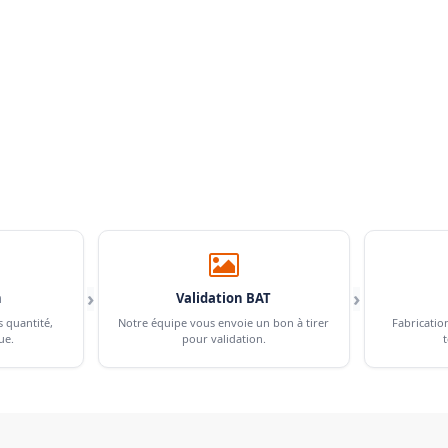
›
›
n
Validation BAT
s quantité,
Notre équipe vous envoie un bon à tirer
Fabricatio
ue.
pour validation.
t