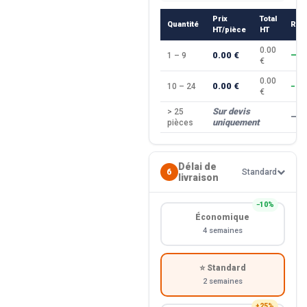
Prix
Total
Quantité
Rem
HT/pièce
HT
0.00
0.00 €
1 – 9
—
€
0.00
0.00 €
10 – 24
−10
€
Sur devis
> 25
—
uniquement
pièces
Délai de
6
Standard
livraison
−10%
Économique
4 semaines
⭐ Standard
2 semaines
+25%