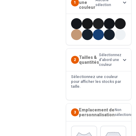
Aucune
une
1
sélection
couleur
Sélectionnez
Tailles &
2
d'abord une
quantités
couleur
Sélectionnez une couleur
pour afficher les stocks par
taille.
Emplacement de
Non
3
personnalisation
sélectionné