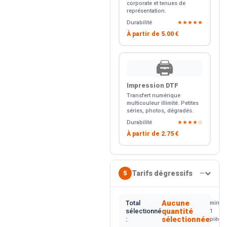
corporate et tenues de
représentation.
Durabilité
★★★★★
À partir de
5.00 €
🖨️
Impression DTF
Transfert numérique
multicouleur illimité. Petites
séries, photos, dégradés.
Durabilité
★★★★☆
À partir de
2.75 €
Tarifs dégressifs
5
—
Aucune
Total
min.
quantité
sélectionné
1
sélectionnée
:
pièce