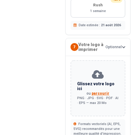
Rush
1 semaine
Date estimée :
21 août 2026
Votre logo à
7
Optionnel
imprimer
Glissez votre logo
ici
ou
parcourir
PNG · JPG · SVG · PDF · AI
· EPS — max 20 Mo
Formats vectoriels (AI, EPS,
SVG) recommandés pour une
meilleure qualité d'impression.