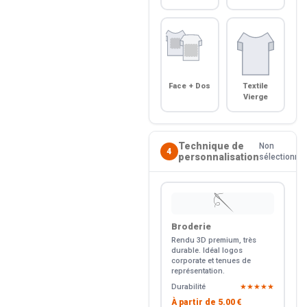
Face + Dos
Textile
Vierge
Technique de
Non
4
personnalisation
sélectionné
🪡
Broderie
Rendu 3D premium, très
durable. Idéal logos
corporate et tenues de
représentation.
Durabilité
★★★★★
À partir de
5.00 €