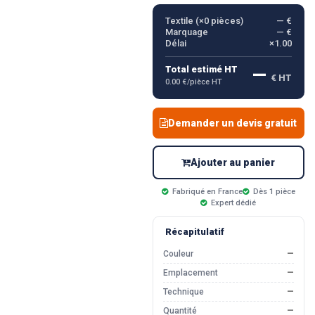
Textile (×
0
pièces)
— €
Marquage
— €
Délai
×1.00
—
Total estimé HT
€ HT
0.00 €/pièce HT
Demander un devis gratuit
Ajouter au panier
Fabriqué en France
Dès 1 pièce
Expert dédié
Récapitulatif
Couleur
—
Emplacement
—
Technique
—
Quantité
—