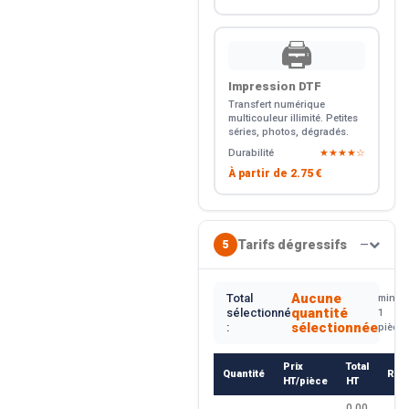
🖨️
Impression DTF
Transfert numérique
multicouleur illimité. Petites
séries, photos, dégradés.
Durabilité
★★★★☆
À partir de
2.75 €
Tarifs dégressifs
5
—
Aucune
Total
min.
quantité
sélectionné
1
sélectionnée
:
pièce
Prix
Total
Quantité
Rem
HT/pièce
HT
0.00