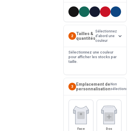
Sélectionnez
Tailles &
2
d'abord une
quantités
couleur
Sélectionnez une couleur
pour afficher les stocks par
taille.
Emplacement de
Non
3
personnalisation
sélectionné
Face
Dos