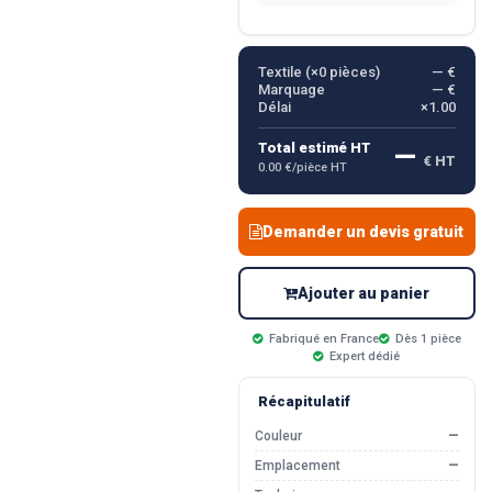
Textile (×
0
pièces)
— €
Marquage
— €
Délai
×1.00
—
Total estimé HT
€ HT
0.00 €/pièce HT
Demander un devis gratuit
Ajouter au panier
Fabriqué en France
Dès 1 pièce
Expert dédié
Récapitulatif
Couleur
—
Emplacement
—