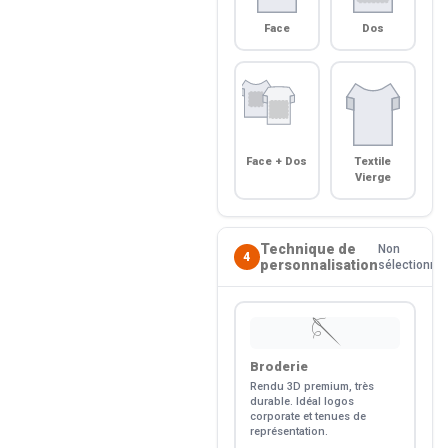
Face
Dos
Face + Dos
Textile
Vierge
Technique de
Non
4
personnalisation
sélectionné
🪡
Broderie
Rendu 3D premium, très
durable. Idéal logos
corporate et tenues de
représentation.