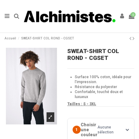
0
Accueil
SWEAT-SHIRT COL ROND - CGSET
SWEAT-SHIRT COL
ROND - CGSET
Surface 100% coton, idéale pour
l'impression.
Résistance du polyester
Confortable, touché doux et
luxueux
Tailles :
S - 3XL
Choisir
Aucune
une
1
sélection
couleur