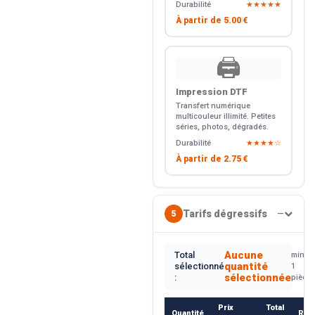
Durabilité
★★★★★
À partir de
5.00 €
🖨️
Impression DTF
Transfert numérique
multicouleur illimité. Petites
séries, photos, dégradés.
Durabilité
★★★★☆
À partir de
2.75 €
Tarifs dégressifs
5
—
Aucune
Total
min.
quantité
sélectionné
1
sélectionnée
:
pièce
Prix
Total
Quantité
Rem