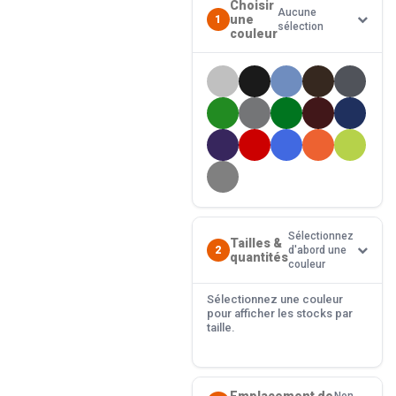
Choisir
Aucune
une
1
sélection
couleur
Sélectionnez
Tailles &
2
d'abord une
quantités
couleur
Sélectionnez une couleur
pour afficher les stocks par
taille.
Emplacement de
Non