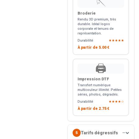
🪡
Broderie
Rendu 3D premium, très
durable. Idéal logos
corporate et tenues de
représentation.
Durabilité
★★★★★
À partir de
5.00 €
🖨️
Impression DTF
Transfert numérique
multicouleur illimité. Petites
séries, photos, dégradés.
Durabilité
★★★★☆
À partir de
2.75 €
Tarifs dégressifs
5
—