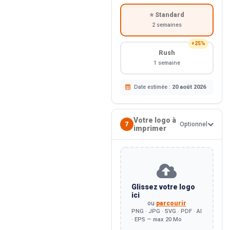
⭐ Standard
2 semaines
+25%
Rush
1 semaine
Date estimée :
20 août 2026
Votre logo à
7
Optionnel
imprimer
Glissez votre logo
ici
ou
parcourir
PNG · JPG · SVG · PDF · AI
· EPS — max 20 Mo