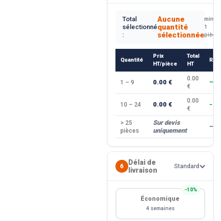
Aucune
Total
min.
quantité
sélectionné
1
sélectionnée
:
pièce
Prix
Total
Quantité
Rem
HT/pièce
HT
0.00
0.00 €
1 – 9
—
€
0.00
0.00 €
10 – 24
−10
€
Sur devis
> 25
—
uniquement
pièces
Délai de
6
Standard
livraison
−10%
Économique
4 semaines