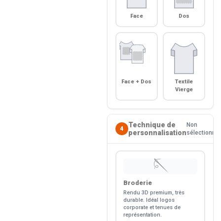
Face
Dos
Face + Dos
Textile
Vierge
Technique de
Non
4
personnalisation
sélectionné
🪡
Broderie
Rendu 3D premium, très
durable. Idéal logos
corporate et tenues de
représentation.