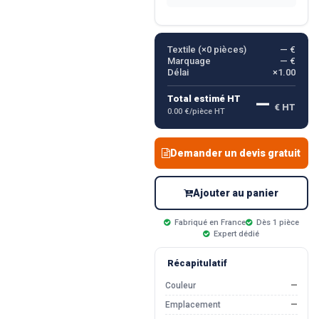
Textile (×
0
pièces)
— €
Marquage
— €
Délai
×1.00
—
Total estimé HT
€ HT
0.00 €/pièce HT
Demander un devis gratuit
Ajouter au panier
Fabriqué en France
Dès 1 pièce
Expert dédié
Récapitulatif
Couleur
—
Emplacement
—