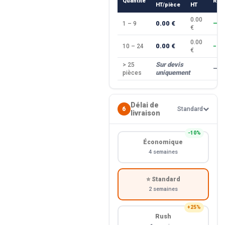
Quantité
Rem
HT/pièce
HT
0.00
0.00 €
1 – 9
—
€
0.00
0.00 €
10 – 24
−10
€
Sur devis
> 25
—
uniquement
pièces
Délai de
6
Standard
livraison
−10%
Économique
4 semaines
⭐ Standard
2 semaines
+25%
Rush