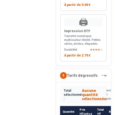
À partir de
5.00 €
🖨️
Impression DTF
Transfert numérique
multicouleur illimité. Petites
séries, photos, dégradés.
Durabilité
★★★★☆
À partir de
2.75 €
Tarifs dégressifs
5
—
Aucune
Total
min.
quantité
sélectionné
1
sélectionnée
:
pièce
Prix
Total
Quantité
Rem
HT/pièce
HT