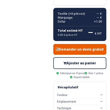
Textile (×
0
pièces)
— €
Marquage
— €
Délai
×1.00
—
Total estimé HT
€ HT
0.00 €/pièce HT
Demander un devis gratuit
Ajouter au panier
Fabriqué en France
Dès 1 pièce
Expert dédié
Récapitulatif
Couleur
—
Emplacement
—
Technique
—