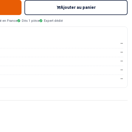
Ajouter au panier
é en France
Dès 1 pièce
Expert dédié
—
—
—
—
—