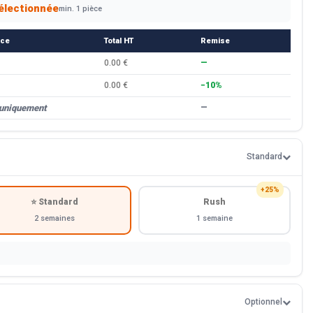
électionnée
min. 1 pièce
èce
Total HT
Remise
0.00 €
—
0.00 €
−10%
 uniquement
—
Standard
+25%
⭐ Standard
Rush
2 semaines
1 semaine
Optionnel