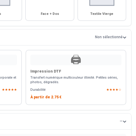
s
Face + Dos
Textile Vierge
Non sélectionné
🖨️
Impression DTF
rporate et
Transfert numérique multicouleur illimité. Petites séries,
photos, dégradés.
★★★★★
Durabilité
★★★★☆
À partir de
2.75 €
—