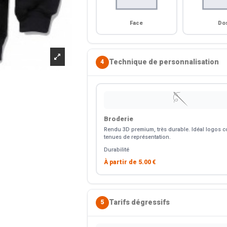
Face
Do
Technique de personnalisation
4
🪡
Broderie
Rendu 3D premium, très durable. Idéal logos co
tenues de représentation.
Durabilité
À partir de
5.00 €
Tarifs dégressifs
5