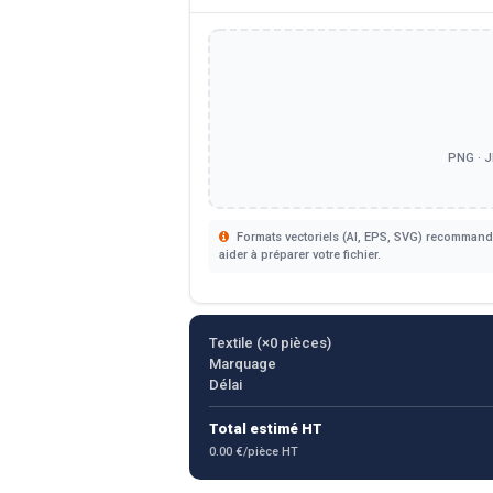
PNG · J
Formats vectoriels (AI, EPS, SVG) recommandé
aider à préparer votre fichier.
Textile (×
0
pièces)
Marquage
Délai
Total estimé HT
0.00 €/pièce HT