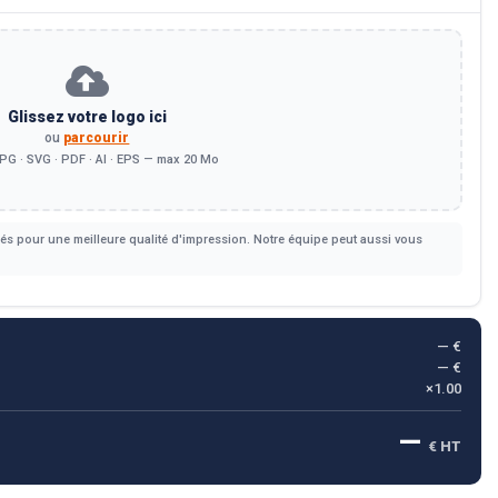
Glissez votre logo ici
ou
parcourir
PG · SVG · PDF · AI · EPS — max 20 Mo
s pour une meilleure qualité d'impression. Notre équipe peut aussi vous
— €
— €
×1.00
—
€ HT