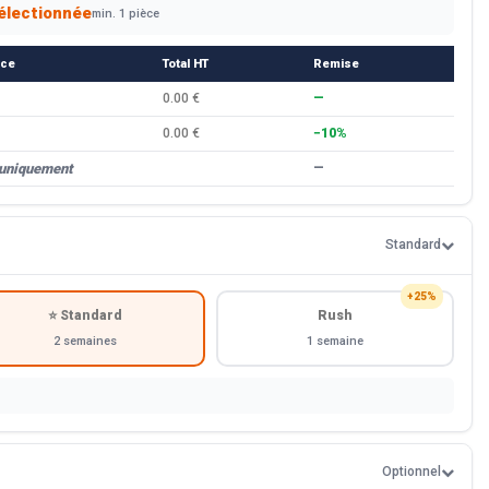
électionnée
min. 1 pièce
èce
Total HT
Remise
0.00 €
—
0.00 €
−10%
 uniquement
—
Standard
+25%
⭐ Standard
Rush
2 semaines
1 semaine
Optionnel