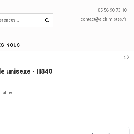
05.56.90.73.10
contact@alchimistes.fr
ES-NOUS
e unisexe - H840
nsables.