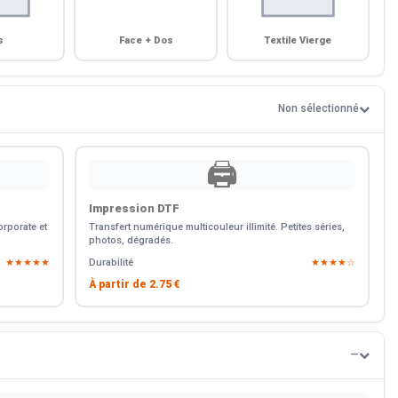
s
Face + Dos
Textile Vierge
Non sélectionné
🖨️
Impression DTF
rporate et
Transfert numérique multicouleur illimité. Petites séries,
photos, dégradés.
★★★★★
Durabilité
★★★★☆
À partir de
2.75 €
—