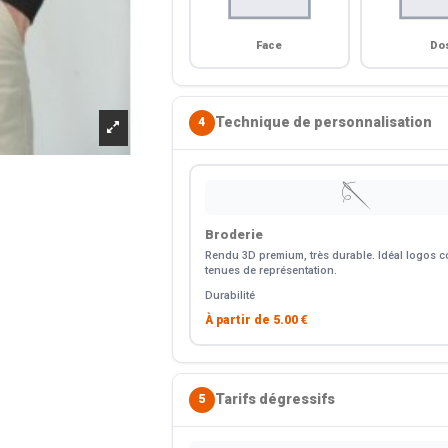
Face
Do
Technique de personnalisation
4
🪡
Broderie
Rendu 3D premium, très durable. Idéal logos co
tenues de représentation.
Durabilité
À partir de
5.00 €
Tarifs dégressifs
5