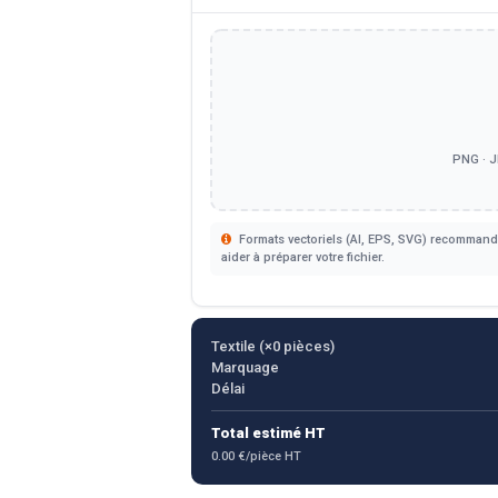
PNG · J
Formats vectoriels (AI, EPS, SVG) recommandé
aider à préparer votre fichier.
Textile (×
0
pièces)
Marquage
Délai
Total estimé HT
0.00 €/pièce HT