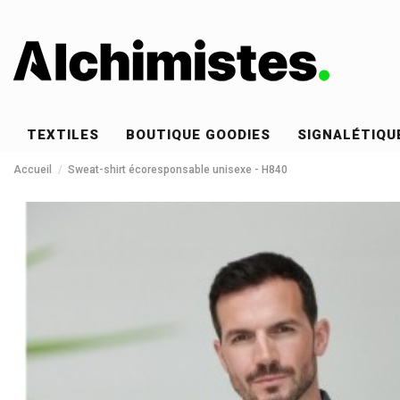
TEXTILES
BOUTIQUE GOODIES
SIGNALÉTIQU
Accueil
Sweat-shirt écoresponsable unisexe - H840