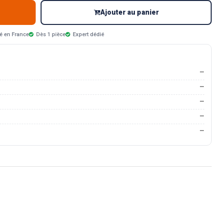
Ajouter au panier
é en France
Dès 1 pièce
Expert dédié
—
—
—
—
—