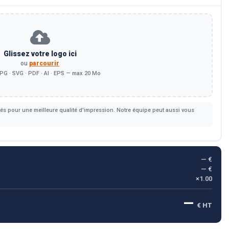
Glissez votre logo ici
ou
parcourir
PG · SVG · PDF · AI · EPS — max 20 Mo
s pour une meilleure qualité d'impression. Notre équipe peut aussi vous
— €
— €
×1.00
—
€ HT