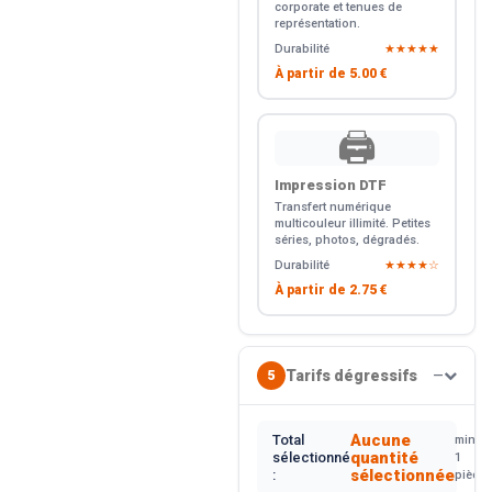
corporate et tenues de
représentation.
Durabilité
★★★★★
À partir de
5.00 €
🖨️
Impression DTF
Transfert numérique
multicouleur illimité. Petites
séries, photos, dégradés.
Durabilité
★★★★☆
À partir de
2.75 €
Tarifs dégressifs
5
—
Aucune
Total
min.
quantité
sélectionné
1
sélectionnée
:
pièce