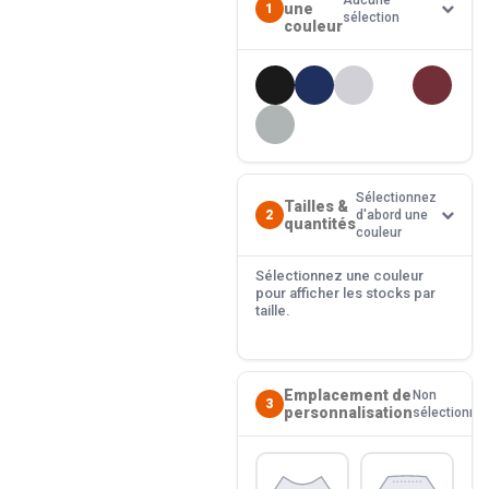
Aucune
une
1
sélection
couleur
Sélectionnez
Tailles &
2
d'abord une
quantités
couleur
Sélectionnez une couleur
pour afficher les stocks par
taille.
Emplacement de
Non
3
personnalisation
sélectionné