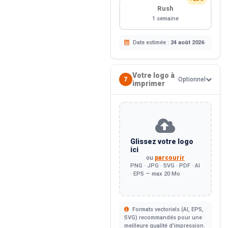
Rush
1 semaine
Date estimée :
24 août 2026
Votre logo à
7
Optionnel
imprimer
Glissez votre logo
ici
ou
parcourir
PNG · JPG · SVG · PDF · AI
· EPS — max 20 Mo
Formats vectoriels (AI, EPS,
SVG) recommandés pour une
meilleure qualité d'impression.