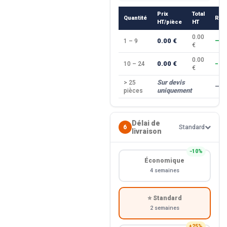
Prix
Total
Quantité
Rem
HT/pièce
HT
0.00
0.00 €
1 – 9
—
€
0.00
0.00 €
10 – 24
−10
€
Sur devis
> 25
—
uniquement
pièces
Délai de
6
Standard
livraison
−10%
Économique
4 semaines
⭐ Standard
2 semaines
+25%