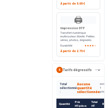
À partir de
5.00 €
🖨️
Impression DTF
Transfert numérique
multicouleur illimité. Petites
séries, photos, dégradés.
Durabilité
★★★★☆
À partir de
2.75 €
Tarifs dégressifs
5
—
Aucune
Total
min.
quantité
sélectionné
1
sélectionnée
:
pièce
Prix
Total
Quantité
Rem
HT/pièce
HT