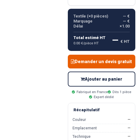
Textile (×
0
pièces)
— €
Marquage
— €
Délai
×1.00
—
Total estimé HT
€ HT
0.00 €/pièce HT
Demander un devis gratuit
Ajouter au panier
Fabriqué en France
Dès 1 pièce
Expert dédié
Récapitulatif
Couleur
—
Emplacement
—
Technique
—