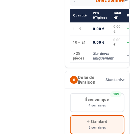
sélectionnée
:
pièce
Prix
Total
Quantité
Rem
HT/pièce
HT
0.00
0.00 €
1 – 9
—
€
0.00
0.00 €
10 – 24
−10
€
Sur devis
> 25
—
uniquement
pièces
Délai de
6
Standard
livraison
−10%
Économique
4 semaines
⭐ Standard
2 semaines