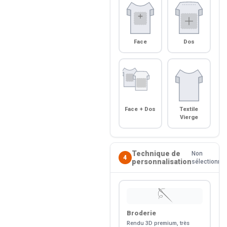
Face
Dos
Face + Dos
Textile
Vierge
Technique de
Non
4
personnalisation
sélectionné
🪡
Broderie
Rendu 3D premium, très