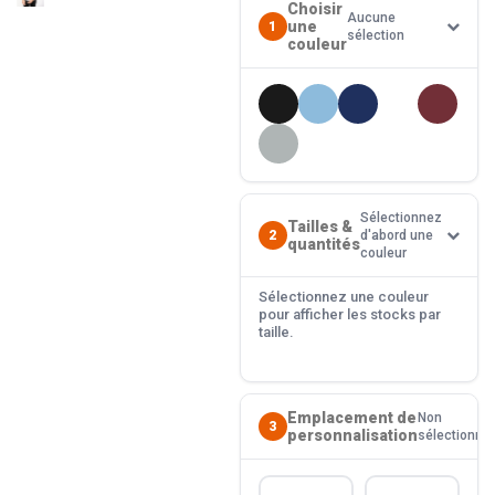
Choisir
Aucune
une
1
sélection
couleur
Sélectionnez
Tailles &
2
d'abord une
quantités
couleur
Sélectionnez une couleur
pour afficher les stocks par
taille.
Emplacement de
Non
3
personnalisation
sélectionné