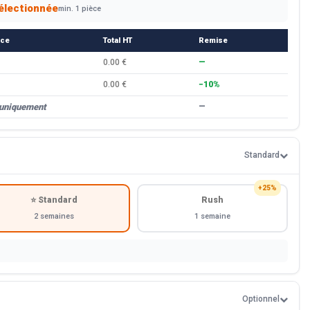
électionnée
min. 1 pièce
èce
Total HT
Remise
0.00 €
—
0.00 €
−10%
 uniquement
—
Standard
+25%
⭐ Standard
Rush
2 semaines
1 semaine
Optionnel