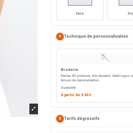
Face
Do
Technique de personnalisation
4
🪡
Broderie
Rendu 3D premium, très durable. Idéal logos co
tenues de représentation.
Durabilité
À partir de
5.00 €
Tarifs dégressifs
5