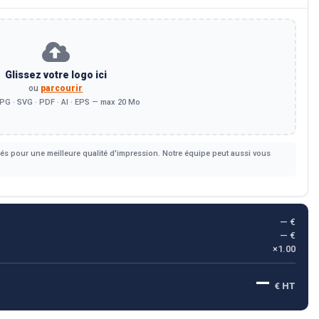
Glissez votre logo ici
ou
parcourir
PG · SVG · PDF · AI · EPS — max 20 Mo
s pour une meilleure qualité d'impression. Notre équipe peut aussi vous
— €
— €
×1.00
—
€ HT