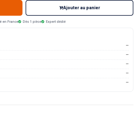
Ajouter au panier
é en France
Dès 1 pièce
Expert dédié
—
—
—
—
—