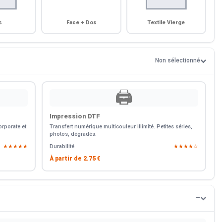
s
Face + Dos
Textile Vierge
Non sélectionné
🖨️
Impression DTF
rporate et
Transfert numérique multicouleur illimité. Petites séries,
photos, dégradés.
★★★★★
Durabilité
★★★★☆
À partir de
2.75 €
—