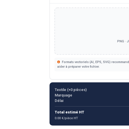
PNG · J
Formats vectoriels (AI, EPS, SVG) recommandé
aider à préparer votre fichier.
Textile (×
0
pièces)
Marquage
Délai
Total estimé HT
0.00 €/pièce HT