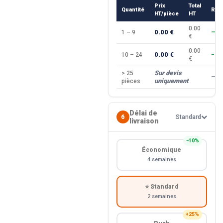
Prix
Total
Quantité
Rem
HT/pièce
HT
0.00
0.00 €
1 – 9
—
€
0.00
0.00 €
10 – 24
−10
€
Sur devis
> 25
—
uniquement
pièces
Délai de
6
Standard
livraison
−10%
Économique
4 semaines
⭐ Standard
2 semaines
+25%