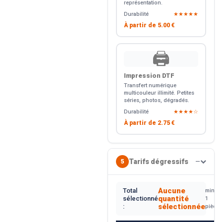
représentation.
Durabilité
★★★★★
À partir de
5.00 €
🖨️
Impression DTF
Transfert numérique
multicouleur illimité. Petites
séries, photos, dégradés.
Durabilité
★★★★☆
À partir de
2.75 €
Tarifs dégressifs
5
—
Aucune
Total
min.
quantité
sélectionné
1
sélectionnée
:
pièce