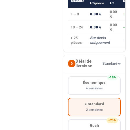
Quantité
Rem
HT/pièce
HT
0.00
0.00 €
1 – 9
—
€
0.00
0.00 €
10 – 24
−10
€
Sur devis
> 25
—
uniquement
pièces
Délai de
6
Standard
livraison
−10%
Économique
4 semaines
⭐ Standard
2 semaines
+25%
Rush