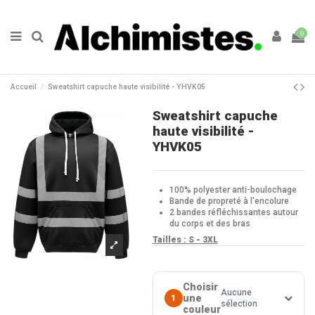
0
Accueil
Sweatshirt capuche haute visibilité - YHVK05
Sweatshirt capuche
haute visibilité -
YHVK05
100% polyester anti-boulochage
Bande de propreté à l'encolure
2 bandes réfléchissantes autour
du corps et des bras
Tailles :
S - 3XL
Choisir
Aucune
une
1
sélection
couleur