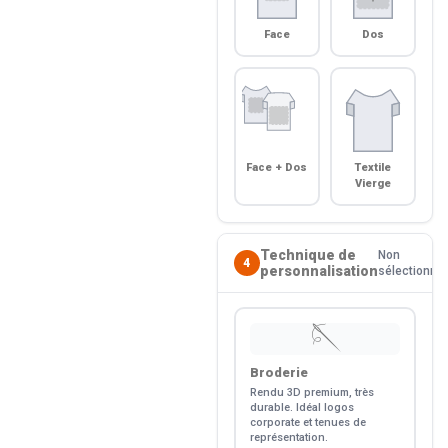
Face
Dos
Face + Dos
Textile
Vierge
Technique de
Non
4
personnalisation
sélectionné
🪡
Broderie
Rendu 3D premium, très
durable. Idéal logos
corporate et tenues de
représentation.