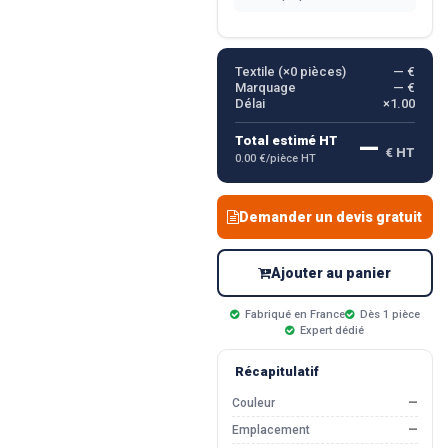
Textile (×
0
pièces)
— €
Marquage
— €
Délai
×1.00
—
Total estimé HT
€ HT
0.00 €/pièce HT
Demander un devis gratuit
Ajouter au panier
Fabriqué en France
Dès 1 pièce
Expert dédié
Récapitulatif
Couleur
—
Emplacement
—