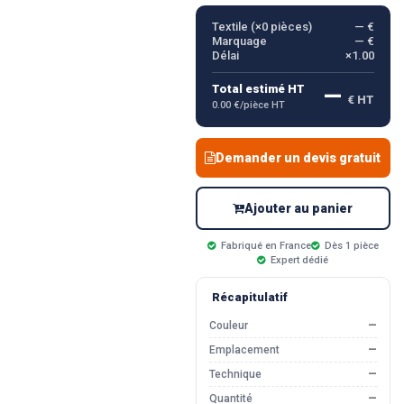
Textile (×
0
pièces)
— €
Marquage
— €
Délai
×1.00
—
Total estimé HT
€ HT
0.00 €/pièce HT
Demander un devis gratuit
Ajouter au panier
Fabriqué en France
Dès 1 pièce
Expert dédié
Récapitulatif
Couleur
—
Emplacement
—
Technique
—
Quantité
—