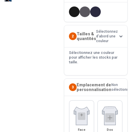
Sélectionnez
Tailles &
2
d'abord une
quantités
couleur
Sélectionnez une couleur
pour afficher les stocks par
taille.
Emplacement de
Non
3
personnalisation
sélectionné
Face
Dos