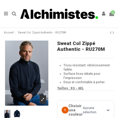
0
Accueil
Sweat Col Zippé Authentic - RU270M
Sweat Col Zippé
Authentic - RU270M
Tissu résistant: rétrécissement
faible.
Surface lisse idéale pour
l'impression.
Doux et confortable à porter.
Tailles : X
S - 4XL
Choisir
Aucune
une
1
sélection
couleur