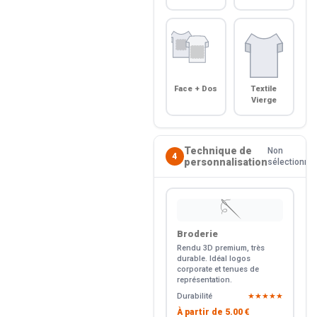
Face + Dos
Textile
Vierge
Technique de
Non
4
personnalisation
sélectionné
🪡
Broderie
Rendu 3D premium, très
durable. Idéal logos
corporate et tenues de
représentation.
Durabilité
★★★★★
À partir de
5.00 €