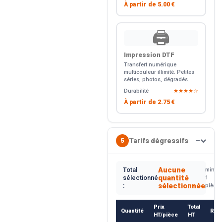
À partir de
5.00 €
🖨️
Impression DTF
Transfert numérique
multicouleur illimité. Petites
séries, photos, dégradés.
Durabilité
★★★★☆
À partir de
2.75 €
Tarifs dégressifs
5
—
Aucune
Total
min.
quantité
sélectionné
1
sélectionnée
:
pièce
Prix
Total
Quantité
Rem
HT/pièce
HT