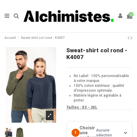
0
Accueil
Sweat-shirt col rond - K4007
Sweat-shirt col rond -
K4007
No Label : 100% personnalisable
à votre marque.
100% coton extérieur : qualité
d'impression optimale.
Matière légère et agréable à
porter.
Tailles : X
S - 3XL
Choisir
Aucune
une
1
sélection