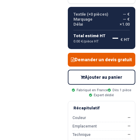
Textile (×
0
pièces)
— €
Marquage
— €
Délai
×1.00
—
Total estimé HT
€ HT
0.00 €/pièce HT
Demander un devis gratuit
Ajouter au panier
Fabriqué en France
Dès 1 pièce
Expert dédié
Récapitulatif
Couleur
—
Emplacement
—
Technique
—