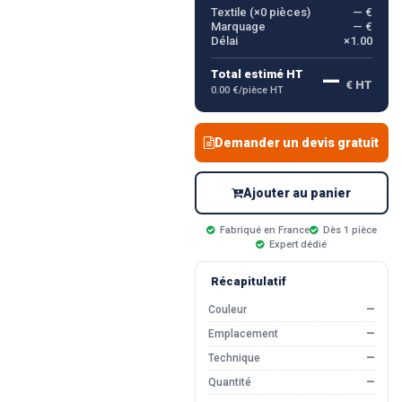
Textile (×
0
pièces)
— €
Marquage
— €
Délai
×1.00
—
Total estimé HT
€ HT
0.00 €/pièce HT
Demander un devis gratuit
Ajouter au panier
Fabriqué en France
Dès 1 pièce
Expert dédié
Récapitulatif
Couleur
—
Emplacement
—
Technique
—
Quantité
—