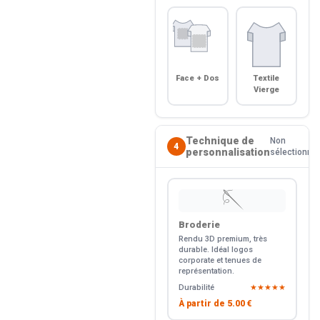
Face + Dos
Textile
Vierge
Technique de
Non
4
personnalisation
sélectionné
🪡
Broderie
Rendu 3D premium, très
durable. Idéal logos
corporate et tenues de
représentation.
Durabilité
★★★★★
À partir de
5.00 €