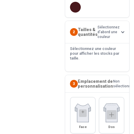
Sélectionnez
Tailles &
2
d'abord une
quantités
couleur
Sélectionnez une couleur
pour afficher les stocks par
taille.
Emplacement de
Non
3
personnalisation
sélectionné
Face
Dos