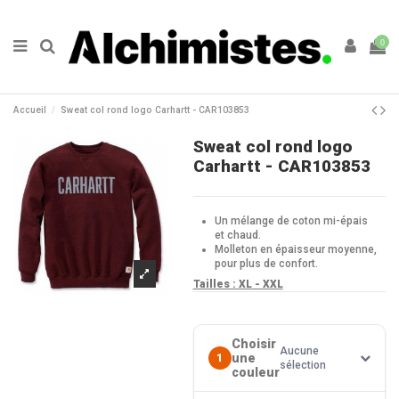
0
Accueil
Sweat col rond logo Carhartt - CAR103853
Sweat col rond logo
Carhartt - CAR103853
Un mélange de coton mi-épais
et chaud.
Molleton en épaisseur moyenne,
pour plus de confort.
Tailles : XL
- XXL
Choisir
Aucune
une
1
sélection
couleur