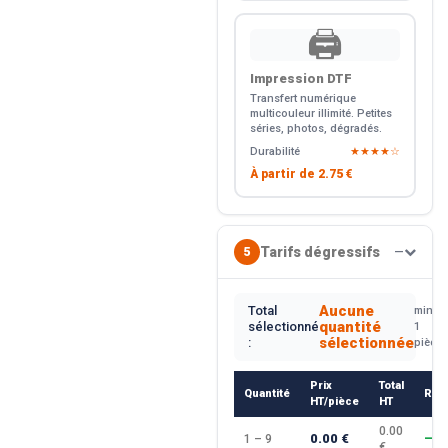
🖨️
Impression DTF
Transfert numérique
multicouleur illimité. Petites
séries, photos, dégradés.
Durabilité
★★★★☆
À partir de
2.75 €
Tarifs dégressifs
5
—
Aucune
Total
min.
quantité
sélectionné
1
sélectionnée
:
pièce
Prix
Total
Quantité
Rem
HT/pièce
HT
0.00
0.00 €
1 – 9
—
€