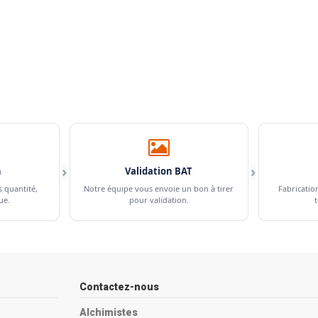
›
›
n
Validation BAT
s quantité,
Notre équipe vous envoie un bon à tirer
Fabricatio
ue.
pour validation.
t
Contactez-nous
Alchimistes