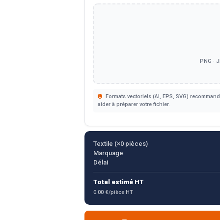
PNG · J
Formats vectoriels (AI, EPS, SVG) recommandé
aider à préparer votre fichier.
Textile (×
0
pièces)
Marquage
Délai
Total estimé HT
0.00 €/pièce HT