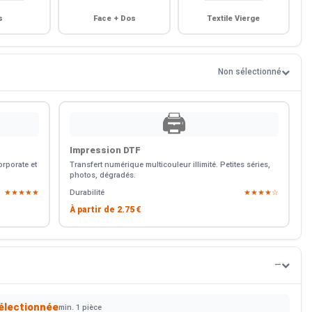
s
Face + Dos
Textile Vierge
Non sélectionné
🖨️
Impression DTF
rporate et
Transfert numérique multicouleur illimité. Petites séries,
photos, dégradés.
★★★★★
Durabilité
★★★★☆
À partir de
2.75 €
—
électionnée
min. 1 pièce