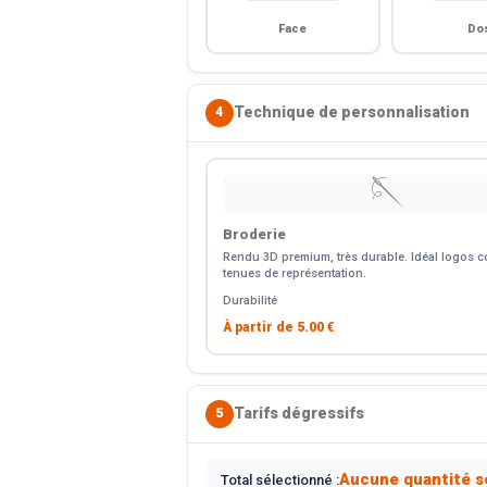
Face
Do
Technique de personnalisation
4
🪡
Broderie
Rendu 3D premium, très durable. Idéal logos co
tenues de représentation.
Durabilité
À partir de
5.00 €
Tarifs dégressifs
5
Aucune quantité s
Total sélectionné :