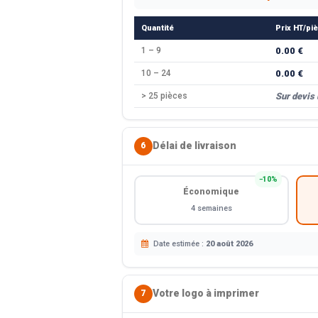
Quantité
Prix HT/pi
1 – 9
0.00 €
10 – 24
0.00 €
> 25 pièces
Sur devis
Délai de livraison
6
−10%
Économique
4 semaines
Date estimée :
20 août 2026
Votre logo à imprimer
7