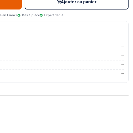
Ajouter au panier
é en France
Dès 1 pièce
Expert dédié
—
—
—
—
—