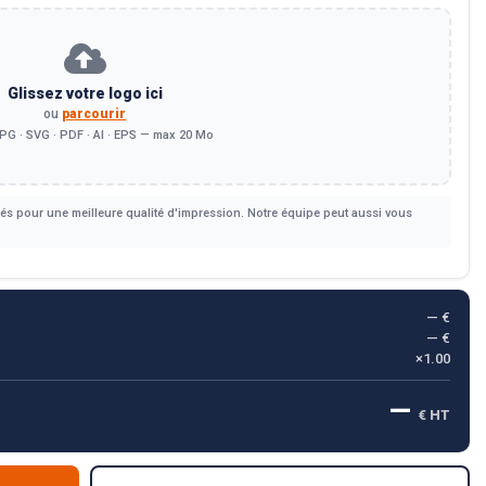
Glissez votre logo ici
ou
parcourir
PG · SVG · PDF · AI · EPS — max 20 Mo
s pour une meilleure qualité d'impression. Notre équipe peut aussi vous
— €
— €
×1.00
—
€ HT