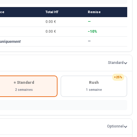
èce
Total HT
Remise
0.00 €
—
0.00 €
−10%
 uniquement
—
Standard
+25%
⭐ Standard
Rush
2 semaines
1 semaine
Optionnel