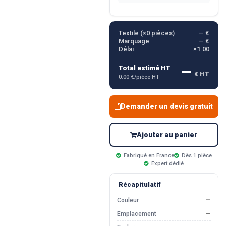
Textile (×
0
pièces)
— €
Marquage
— €
Délai
×1.00
—
Total estimé HT
€ HT
0.00 €/pièce HT
Demander un devis gratuit
Ajouter au panier
Fabriqué en France
Dès 1 pièce
Expert dédié
Récapitulatif
Couleur
—
Emplacement
—