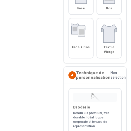
Face
Dos
Face + Dos
Textile
Vierge
Technique de
Non
4
personnalisation
sélectionné
🪡
Broderie
Rendu 3D premium, très
durable. Idéal logos
corporate et tenues de
représentation.