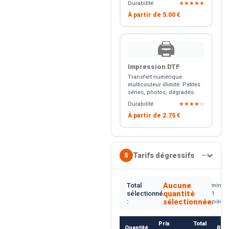
Durabilité
★★★★★
À partir de
5.00 €
🖨️
Impression DTF
Transfert numérique
multicouleur illimité. Petites
séries, photos, dégradés.
Durabilité
★★★★☆
À partir de
2.75 €
Tarifs dégressifs
5
—
Aucune
Total
min.
quantité
sélectionné
1
sélectionnée
:
pièce
Prix
Total
Quantité
Rem