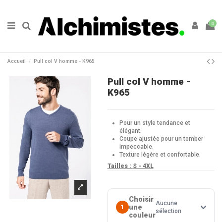
0
Accueil
Pull col V homme - K965
Pull col V homme -
K965
Pour un style tendance et
élégant.
Coupe ajustée pour un tomber
impeccable.
Texture légère et confortable.
Tailles :
S - 4XL
Choisir
Aucune
une
1
sélection
couleur