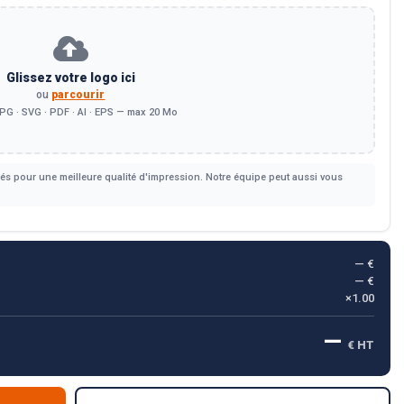
Glissez votre logo ici
ou
parcourir
PG · SVG · PDF · AI · EPS — max 20 Mo
s pour une meilleure qualité d'impression. Notre équipe peut aussi vous
— €
— €
×1.00
—
€ HT