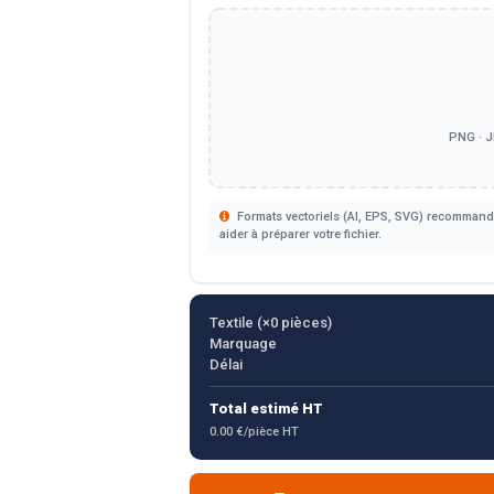
PNG · J
Formats vectoriels (AI, EPS, SVG) recommandé
aider à préparer votre fichier.
Textile (×
0
pièces)
Marquage
Délai
Total estimé HT
0.00 €/pièce HT