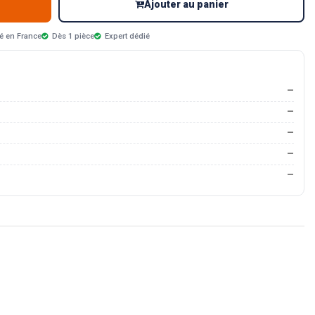
Ajouter au panier
é en France
Dès 1 pièce
Expert dédié
—
—
—
—
—