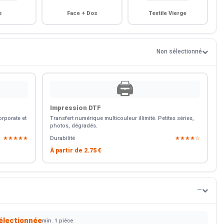
s
Face + Dos
Textile Vierge
Non sélectionné
🖨️
Impression DTF
rporate et
Transfert numérique multicouleur illimité. Petites séries,
photos, dégradés.
★★★★★
Durabilité
★★★★☆
À partir de
2.75 €
—
électionnée
min. 1 pièce