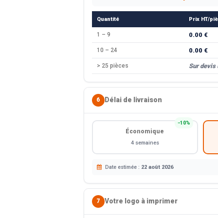
Quantité
Prix HT/pi
1 – 9
0.00 €
10 – 24
0.00 €
> 25 pièces
Sur devis
Délai de livraison
6
−10%
Économique
4 semaines
Date estimée :
22 août 2026
Votre logo à imprimer
7