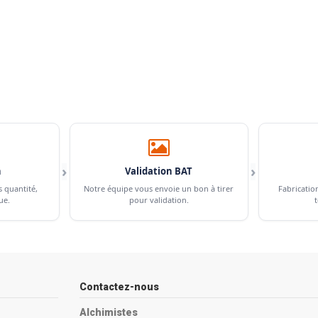
›
›
n
Validation BAT
s quantité,
Notre équipe vous envoie un bon à tirer
Fabricatio
ue.
pour validation.
t
Contactez-nous
Alchimistes