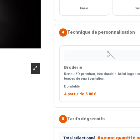
Face
Do
Technique de personnalisation
4
🪡
Broderie
Rendu 3D premium, très durable. Idéal logos co
tenues de représentation.
Durabilité
À partir de
5.00 €
Tarifs dégressifs
5
Aucune quantité s
Total sélectionné :