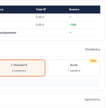
èce
Total HT
Remise
0.00 €
—
0.00 €
−10%
 uniquement
—
Standard
+25%
⭐ Standard
Rush
2 semaines
1 semaine
Optionnel