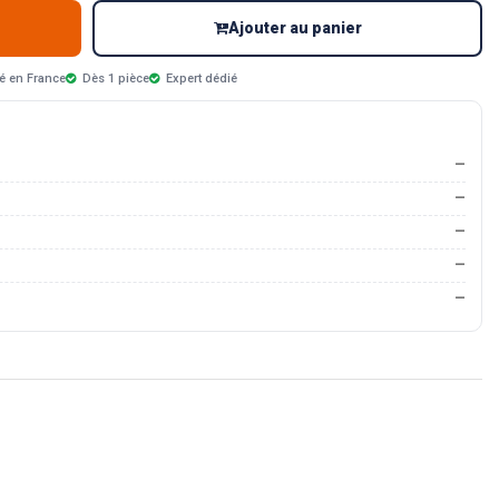
Ajouter au panier
é en France
Dès 1 pièce
Expert dédié
—
—
—
—
—