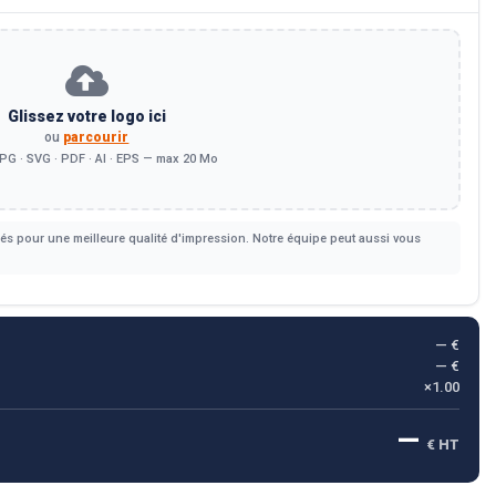
Glissez votre logo ici
ou
parcourir
PG · SVG · PDF · AI · EPS — max 20 Mo
s pour une meilleure qualité d'impression. Notre équipe peut aussi vous
— €
— €
×1.00
—
€ HT