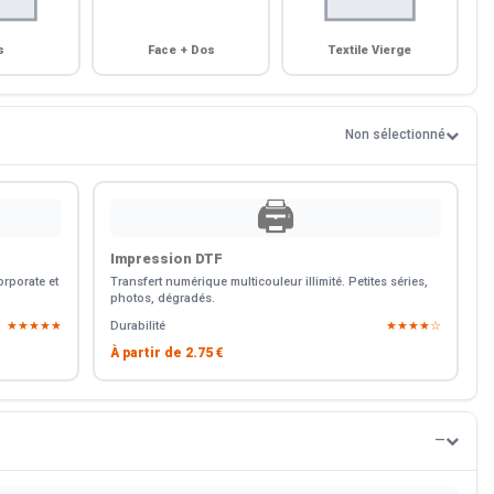
s
Face + Dos
Textile Vierge
Non sélectionné
🖨️
Impression DTF
rporate et
Transfert numérique multicouleur illimité. Petites séries,
photos, dégradés.
★★★★★
Durabilité
★★★★☆
À partir de
2.75 €
—