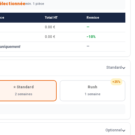
électionnée
min. 1 pièce
èce
Total HT
Remise
0.00 €
—
0.00 €
−10%
 uniquement
—
Standard
+25%
⭐ Standard
Rush
2 semaines
1 semaine
Optionnel