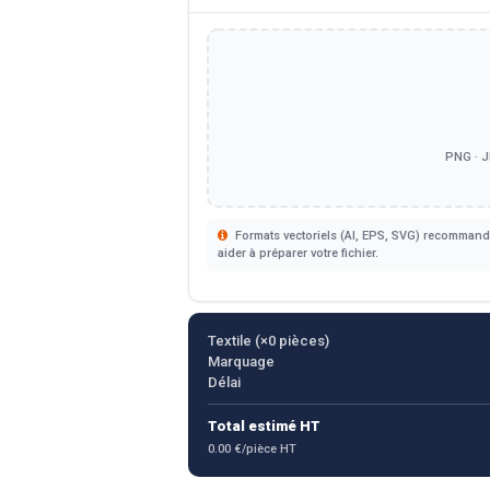
PNG · J
Formats vectoriels (AI, EPS, SVG) recommandé
aider à préparer votre fichier.
Textile (×
0
pièces)
Marquage
Délai
Total estimé HT
0.00 €/pièce HT