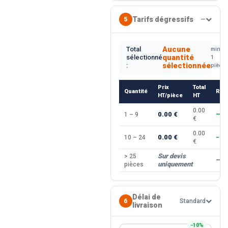
Tarifs dégressifs
5
—
Aucune
Total
min.
quantité
sélectionné
1
sélectionnée
:
pièce
Prix
Total
Quantité
Rem
HT/pièce
HT
0.00
0.00 €
1 – 9
—
€
0.00
0.00 €
10 – 24
−10
€
Sur devis
> 25
—
uniquement
pièces
Délai de
6
Standard
livraison
−10%