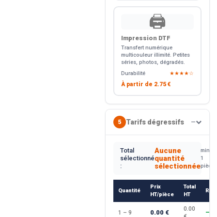
🖨️
Impression DTF
Transfert numérique
multicouleur illimité. Petites
séries, photos, dégradés.
Durabilité
★★★★☆
À partir de
2.75 €
Tarifs dégressifs
5
—
Aucune
Total
min.
quantité
sélectionné
1
sélectionnée
:
pièce
Prix
Total
Quantité
Rem
HT/pièce
HT
0.00
0.00 €
1 – 9
—
€