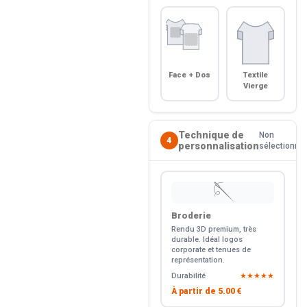
Face + Dos
Textile
Vierge
Technique de
Non
4
personnalisation
sélectionné
🪡
Broderie
Rendu 3D premium, très
durable. Idéal logos
corporate et tenues de
représentation.
Durabilité
★★★★★
À partir de
5.00 €