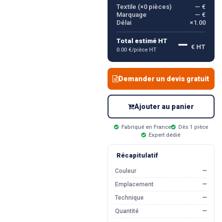
Textile (×
0
pièces)
— €
Marquage
— €
Délai
×1.00
—
Total estimé HT
€ HT
0.00 €/pièce HT
Demander un devis gratuit
Ajouter au panier
Fabriqué en France
Dès 1 pièce
Expert dédié
Récapitulatif
Couleur
—
Emplacement
—
Technique
—
Quantité
—