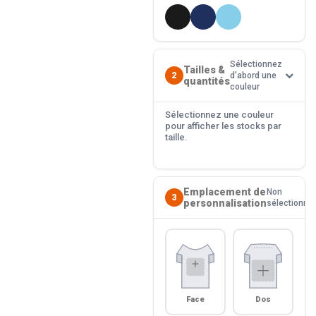
Sélectionnez
Tailles &
2
d'abord une
quantités
couleur
Sélectionnez une couleur
pour afficher les stocks par
taille.
Emplacement de
Non
3
personnalisation
sélectionné
Face
Dos