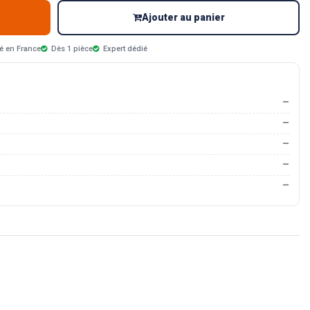
Ajouter au panier
é en France
Dès 1 pièce
Expert dédié
—
—
—
—
—