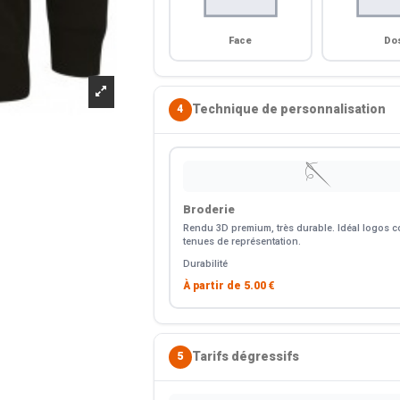
Face
Do
Technique de personnalisation
4
🪡
Broderie
Rendu 3D premium, très durable. Idéal logos co
tenues de représentation.
Durabilité
À partir de
5.00 €
Tarifs dégressifs
5