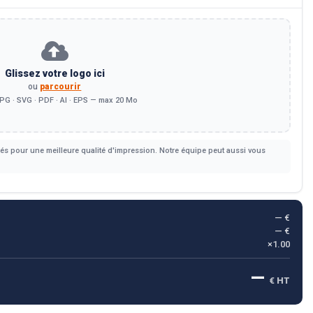
Glissez votre logo ici
ou
parcourir
PG · SVG · PDF · AI · EPS — max 20 Mo
s pour une meilleure qualité d'impression. Notre équipe peut aussi vous
— €
— €
×1.00
—
€ HT