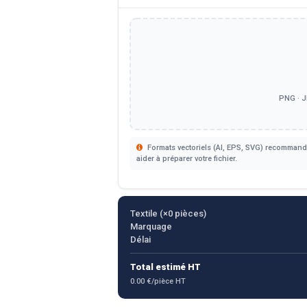
PNG · J
Formats vectoriels (AI, EPS, SVG) recommandé
aider à préparer votre fichier.
Textile (×
0
pièces)
Marquage
Délai
Total estimé HT
0.00 €/pièce HT