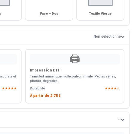
s
Face + Dos
Textile Vierge
Non sélectionné
🖨️
Impression DTF
rporate et
Transfert numérique multicouleur illimité. Petites séries,
photos, dégradés.
★★★★★
Durabilité
★★★★☆
À partir de
2.75 €
—