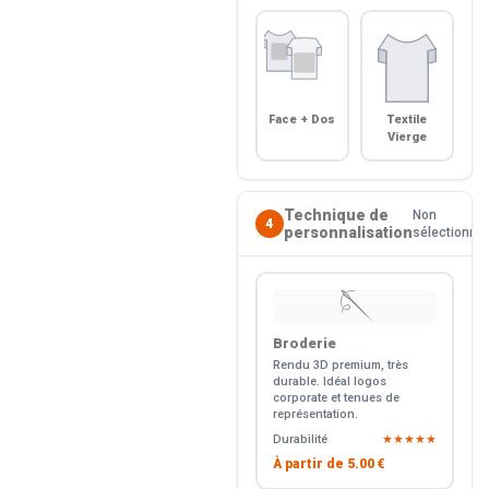
Face + Dos
Textile
Vierge
Technique de
Non
4
personnalisation
sélectionné
🪡
Broderie
Rendu 3D premium, très
durable. Idéal logos
corporate et tenues de
représentation.
Durabilité
★★★★★
À partir de
5.00 €