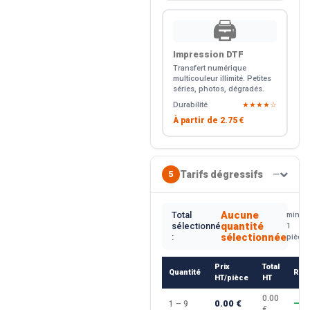
🖨️
Impression DTF
Transfert numérique
multicouleur illimité. Petites
séries, photos, dégradés.
Durabilité
★★★★☆
À partir de
2.75 €
Tarifs dégressifs
5
—
Aucune
Total
min.
quantité
sélectionné
1
sélectionnée
:
pièce
Prix
Total
Quantité
Rem
HT/pièce
HT
0.00
0.00 €
1 – 9
—
€