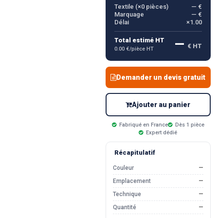
Textile (×
0
pièces)
— €
Marquage
— €
Délai
×1.00
—
Total estimé HT
€ HT
0.00 €/pièce HT
Demander un devis gratuit
Ajouter au panier
Fabriqué en France
Dès 1 pièce
Expert dédié
Récapitulatif
Couleur
—
Emplacement
—
Technique
—
Quantité
—