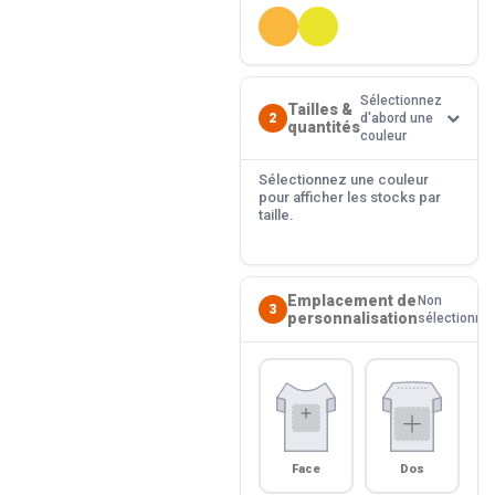
Sélectionnez
Tailles &
2
d'abord une
quantités
couleur
Sélectionnez une couleur
pour afficher les stocks par
taille.
Emplacement de
Non
3
personnalisation
sélectionné
Face
Dos