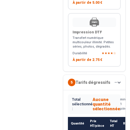
À partir de
5.00 €
🖨️
Impression DTF
Transfert numérique
multicouleur illimité. Petites
séries, photos, dégradés.
Durabilité
★★★★☆
À partir de
2.75 €
Tarifs dégressifs
5
—
Aucune
Total
min.
quantité
sélectionné
1
sélectionnée
:
pièce
Prix
Total
Quantité
Rem
HT/pièce
HT