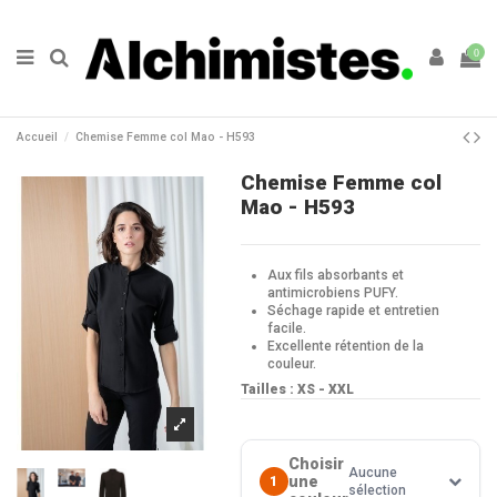
0
Accueil
Chemise Femme col Mao - H593
Chemise Femme col
Mao - H593
Aux fils absorbants et
antimicrobiens PUFY.
Séchage rapide et entretien
facile.
Excellente rétention de la
couleur.
Tailles : XS - XXL
Choisir
Aucune
une
1
sélection