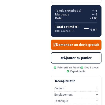
Textile (×
0
pièces)
— €
Marquage
— €
Délai
×1.00
—
Total estimé HT
€ HT
0.00 €/pièce HT
Demander un devis gratuit
Ajouter au panier
Fabriqué en France
Dès 1 pièce
Expert dédié
Récapitulatif
Couleur
—
Emplacement
—
Technique
—