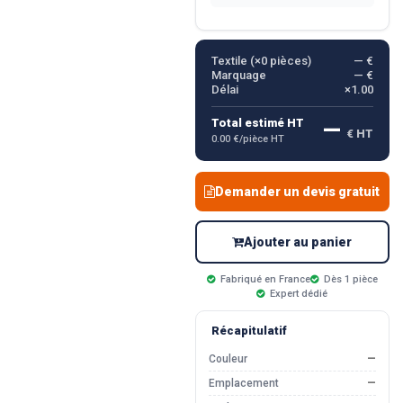
Textile (×
0
pièces)
— €
Marquage
— €
Délai
×1.00
—
Total estimé HT
€ HT
0.00 €/pièce HT
Demander un devis gratuit
Ajouter au panier
Fabriqué en France
Dès 1 pièce
Expert dédié
Récapitulatif
Couleur
—
Emplacement
—