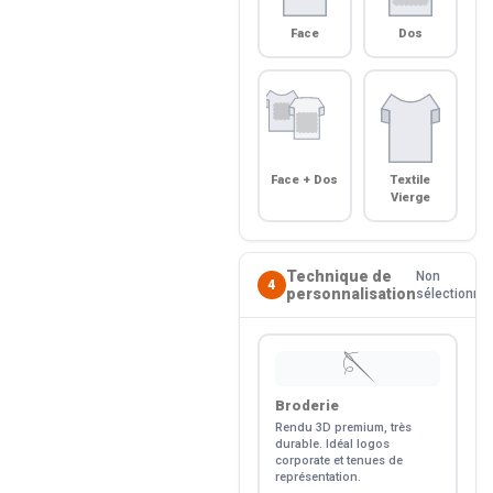
Face
Dos
Face + Dos
Textile
Vierge
Technique de
Non
4
personnalisation
sélectionné
🪡
Broderie
Rendu 3D premium, très
durable. Idéal logos
corporate et tenues de
représentation.