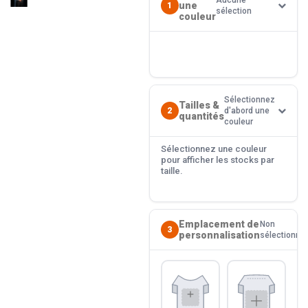
Aucune
une
1
sélection
couleur
Sélectionnez
Tailles &
2
d'abord une
quantités
couleur
Sélectionnez une couleur
pour afficher les stocks par
taille.
Emplacement de
Non
3
personnalisation
sélectionné