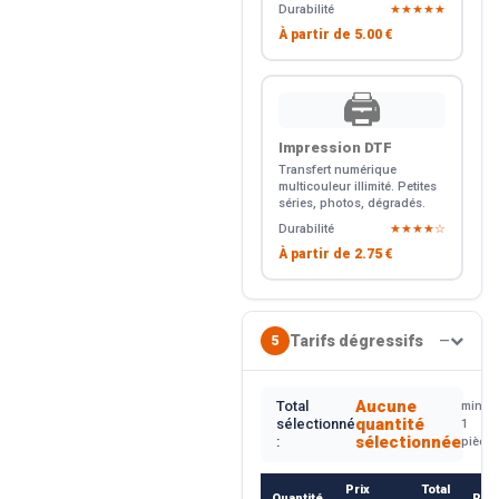
Durabilité
★★★★★
À partir de
5.00 €
🖨️
Impression DTF
Transfert numérique
multicouleur illimité. Petites
séries, photos, dégradés.
Durabilité
★★★★☆
À partir de
2.75 €
Tarifs dégressifs
5
—
Aucune
Total
min.
quantité
sélectionné
1
sélectionnée
:
pièce
Prix
Total
Quantité
Rem