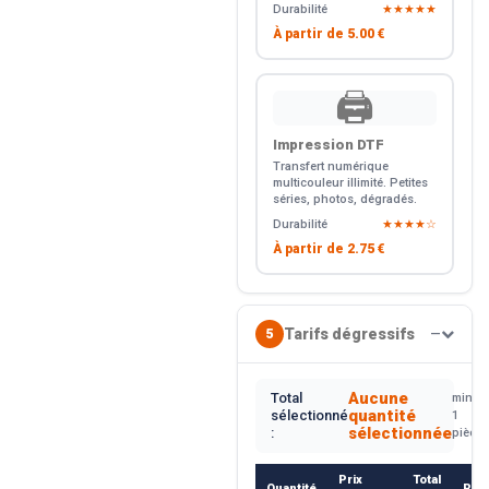
Durabilité
★★★★★
À partir de
5.00 €
🖨️
Impression DTF
Transfert numérique
multicouleur illimité. Petites
séries, photos, dégradés.
Durabilité
★★★★☆
À partir de
2.75 €
Tarifs dégressifs
5
—
Aucune
Total
min.
quantité
sélectionné
1
sélectionnée
:
pièce
Prix
Total
Quantité
Rem