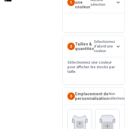
Aucune
une
1
sélection
couleur
Sélectionnez
Tailles &
2
d'abord une
quantités
couleur
Sélectionnez une couleur
pour afficher les stocks par
taille.
Emplacement de
Non
3
personnalisation
sélectionné