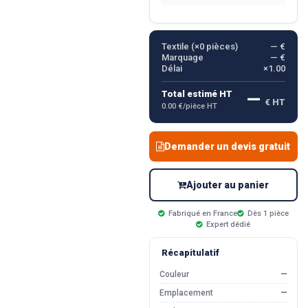
Textile (×
0
pièces)
— €
Marquage
— €
Délai
×1.00
—
Total estimé HT
€ HT
0.00 €/pièce HT
Demander un devis gratuit
Ajouter au panier
Fabriqué en France
Dès 1 pièce
Expert dédié
Récapitulatif
Couleur
—
Emplacement
—