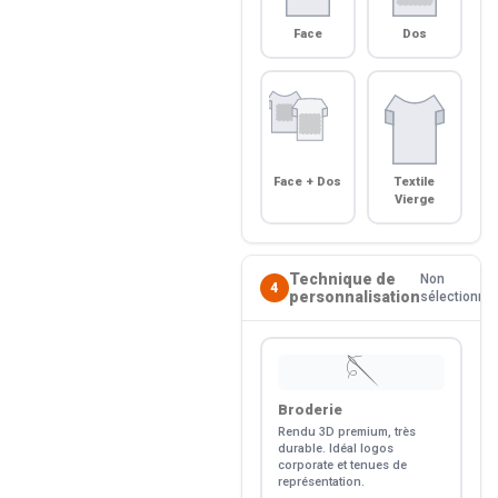
Face
Dos
Face + Dos
Textile
Vierge
Technique de
Non
4
personnalisation
sélectionné
🪡
Broderie
Rendu 3D premium, très
durable. Idéal logos
corporate et tenues de
représentation.