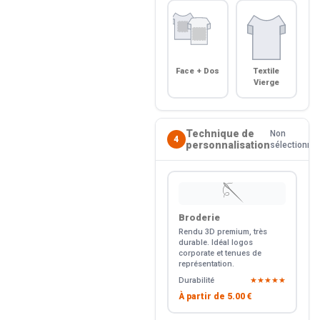
Face + Dos
Textile
Vierge
Technique de
Non
4
personnalisation
sélectionné
🪡
Broderie
Rendu 3D premium, très
durable. Idéal logos
corporate et tenues de
représentation.
Durabilité
★★★★★
À partir de
5.00 €