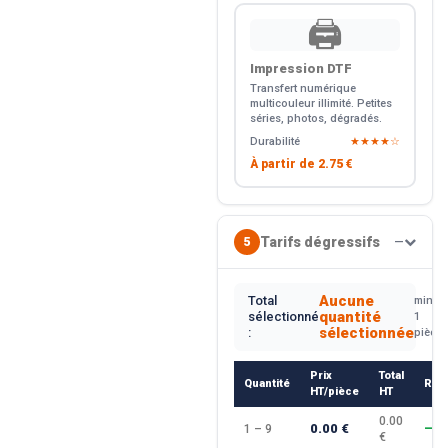
🖨️
Impression DTF
Transfert numérique
multicouleur illimité. Petites
séries, photos, dégradés.
Durabilité
★★★★☆
À partir de
2.75 €
Tarifs dégressifs
5
—
Aucune
Total
min.
quantité
sélectionné
1
sélectionnée
:
pièce
Prix
Total
Quantité
Rem
HT/pièce
HT
0.00
0.00 €
1 – 9
—
€