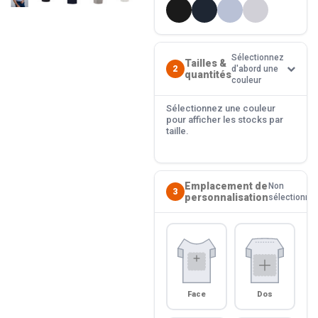
Sélectionnez
Tailles &
2
d'abord une
quantités
couleur
Sélectionnez une couleur
pour afficher les stocks par
taille.
Emplacement de
Non
3
personnalisation
sélectionné
Face
Dos