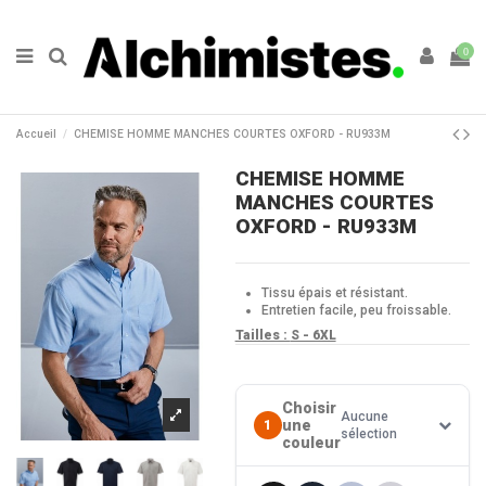
0
Accueil
CHEMISE HOMME MANCHES COURTES OXFORD - RU933M
CHEMISE HOMME
MANCHES COURTES
OXFORD - RU933M
Tissu épais et résistant.
Entretien facile, peu froissable.
Tailles :
S - 6XL
Choisir
Aucune
une
1
sélection
couleur