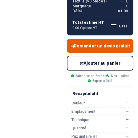
Textile (×
0
pièces)
— €
Marquage
— €
Délai
×1.00
—
Total estimé HT
€ HT
0.00 €/pièce HT
Demander un devis gratuit
Ajouter au panier
Fabriqué en France
Dès 1 pièce
Expert dédié
Récapitulatif
Couleur
—
Emplacement
—
Technique
—
Quantité
—
Prix unitaire HT
—