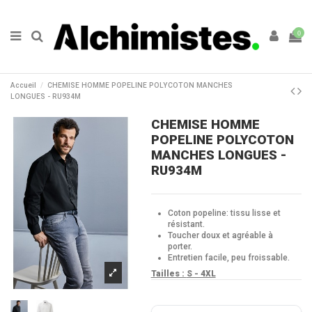
0
Accueil
CHEMISE HOMME POPELINE POLYCOTON MANCHES
LONGUES - RU934M
CHEMISE HOMME
POPELINE POLYCOTON
MANCHES LONGUES -
RU934M
Coton popeline: tissu lisse et
résistant.
Toucher doux et agréable à
porter.
Entretien facile, peu froissable.
Tailles :
S - 4XL