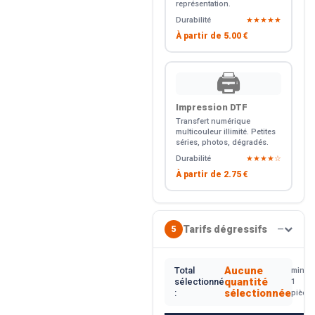
représentation.
Durabilité
★★★★★
À partir de
5.00 €
🖨️
Impression DTF
Transfert numérique
multicouleur illimité. Petites
séries, photos, dégradés.
Durabilité
★★★★☆
À partir de
2.75 €
Tarifs dégressifs
5
—
Aucune
Total
min.
quantité
sélectionné
1
sélectionnée
:
pièce