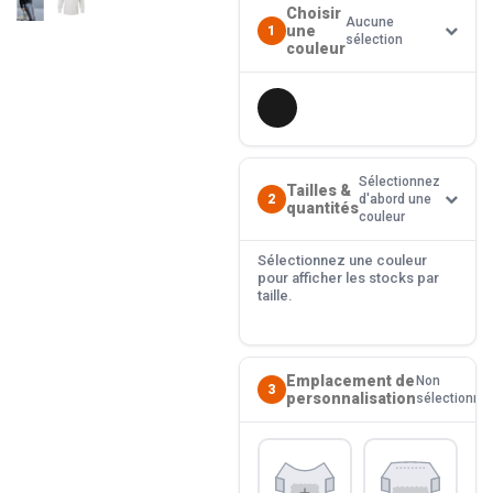
Choisir
Aucune
une
1
sélection
couleur
Sélectionnez
Tailles &
2
d'abord une
quantités
couleur
Sélectionnez une couleur
pour afficher les stocks par
taille.
Emplacement de
Non
3
personnalisation
sélectionné