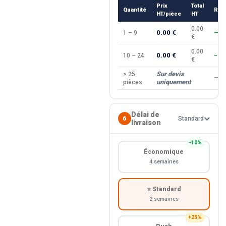
Prix
Total
Quantité
Rem
HT/pièce
HT
0.00
0.00 €
1 – 9
—
€
0.00
0.00 €
10 – 24
−10
€
Sur devis
> 25
—
uniquement
pièces
Délai de
6
Standard
livraison
−10%
Économique
4 semaines
⭐ Standard
2 semaines
+25%