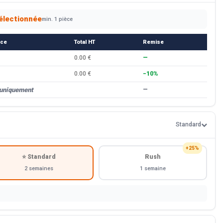
électionnée
min. 1 pièce
èce
Total HT
Remise
0.00 €
—
0.00 €
−10%
 uniquement
—
Standard
+25%
⭐ Standard
Rush
2 semaines
1 semaine