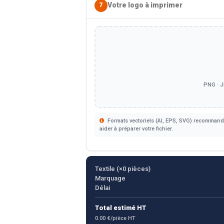
Votre logo à imprimer
7
PNG · J
Formats vectoriels (AI, EPS, SVG) recommandé
aider à préparer votre fichier.
Textile (×
0
pièces)
Marquage
Délai
Total estimé HT
0.00 €/pièce HT