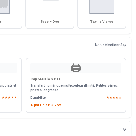
s
Face + Dos
Textile Vierge
Non sélectionné
🖨️
Impression DTF
rporate et
Transfert numérique multicouleur illimité. Petites séries,
photos, dégradés.
★★★★★
Durabilité
★★★★☆
À partir de
2.75 €
—