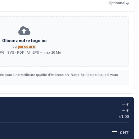
Optionnel
Glissez votre logo ici
ou
parcourir
PG · SVG · PDF · AI · EPS — max 20 Mo
s pour une meilleure qualité d'impression. Notre équipe peut aussi vous
— €
— €
×1.00
—
€ HT