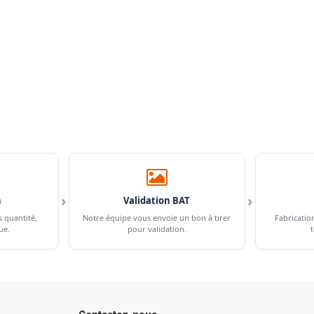
›
›
n
Validation BAT
s quantité,
Notre équipe vous envoie un bon à tirer
Fabricatio
ue.
pour validation.
t