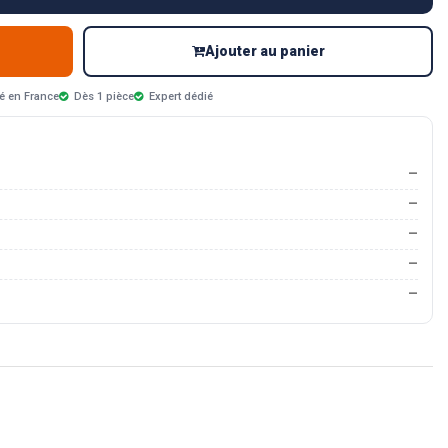
Ajouter au panier
é en France
Dès 1 pièce
Expert dédié
—
—
—
—
—