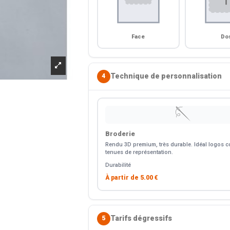
Face
Do
Technique de personnalisation
4
🪡
Broderie
Rendu 3D premium, très durable. Idéal logos co
tenues de représentation.
Durabilité
À partir de
5.00 €
Tarifs dégressifs
5