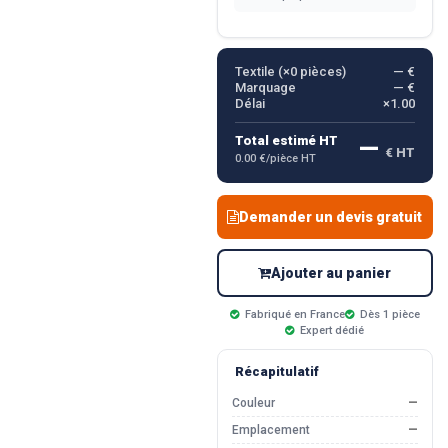
Textile (×
0
pièces)
— €
Marquage
— €
Délai
×1.00
—
Total estimé HT
€ HT
0.00 €/pièce HT
Demander un devis gratuit
Ajouter au panier
Fabriqué en France
Dès 1 pièce
Expert dédié
Récapitulatif
Couleur
—
Emplacement
—