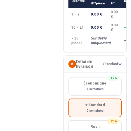
Quantité
Rem
HT/pièce
HT
0.00
0.00 €
1 – 9
—
€
0.00
0.00 €
10 – 24
−10
€
Sur devis
> 25
—
uniquement
pièces
Délai de
6
Standard
livraison
−10%
Économique
4 semaines
⭐ Standard
2 semaines
+25%
Rush