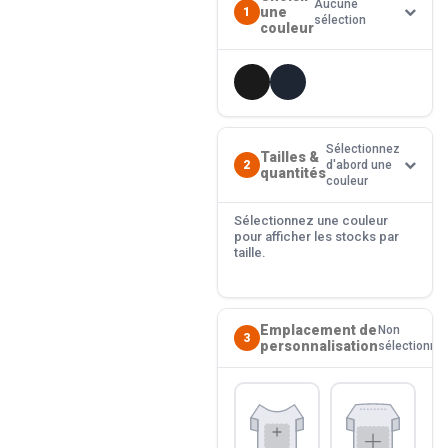
Aucune
une
1
sélection
couleur
Sélectionnez
Tailles &
2
d'abord une
quantités
couleur
Sélectionnez une couleur
pour afficher les stocks par
taille.
Emplacement de
Non
3
personnalisation
sélectionné