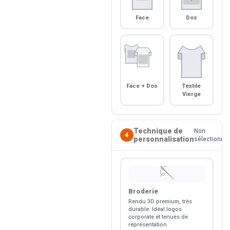
Face
Dos
Face + Dos
Textile
Vierge
Technique de
Non
4
personnalisation
sélectionné
🪡
Broderie
Rendu 3D premium, très
durable. Idéal logos
corporate et tenues de
représentation.