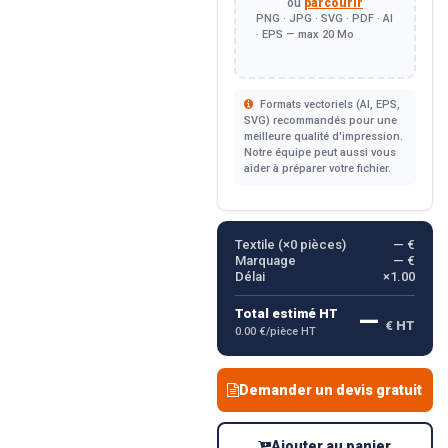
ou
parcourir
PNG · JPG · SVG · PDF · AI
· EPS — max 20 Mo
Formats vectoriels (AI, EPS,
SVG) recommandés pour une
meilleure qualité d'impression.
Notre équipe peut aussi vous
aider à préparer votre fichier.
Textile (×
0
pièces)
— €
Marquage
— €
Délai
×1.00
—
Total estimé HT
€ HT
0.00 €/pièce HT
Demander un devis gratuit
Ajouter au panier