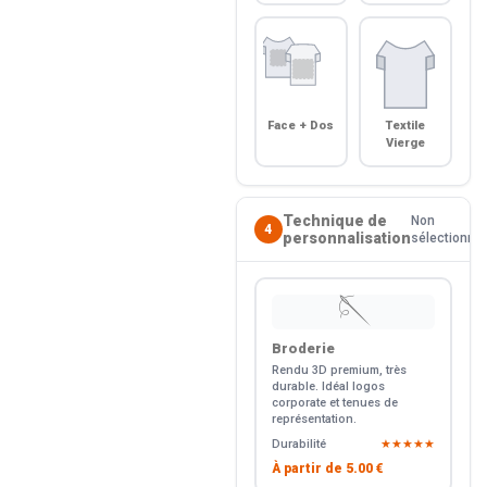
Face + Dos
Textile
Vierge
Technique de
Non
4
personnalisation
sélectionné
🪡
Broderie
Rendu 3D premium, très
durable. Idéal logos
corporate et tenues de
représentation.
Durabilité
★★★★★
À partir de
5.00 €