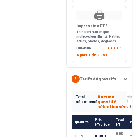
🖨️
Impression DTF
Transfert numérique
multicouleur illimité. Petites
séries, photos, dégradés.
Durabilité
★★★★☆
À partir de
2.75 €
Tarifs dégressifs
5
—
Aucune
Total
min.
quantité
sélectionné
1
sélectionnée
:
pièce
Prix
Total
Quantité
Rem
HT/pièce
HT
0.00
0.00 €
1 – 9
—