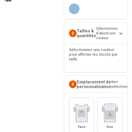
Sélectionnez
Tailles &
2
d'abord une
quantités
couleur
Sélectionnez une couleur
pour afficher les stocks par
taille.
Emplacement de
Non
3
personnalisation
sélectionné
Face
Dos