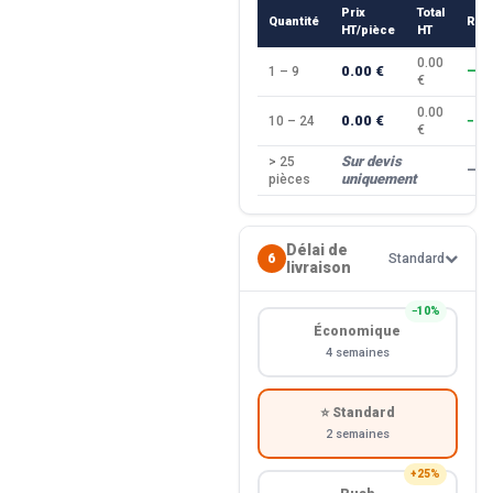
Prix
Total
Quantité
Rem
HT/pièce
HT
0.00
0.00 €
1 – 9
—
€
0.00
0.00 €
10 – 24
−10
€
Sur devis
> 25
—
uniquement
pièces
Délai de
6
Standard
livraison
−10%
Économique
4 semaines
⭐ Standard
2 semaines
+25%