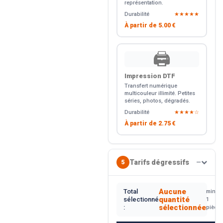
représentation.
Durabilité
★★★★★
À partir de
5.00 €
🖨️
Impression DTF
Transfert numérique
multicouleur illimité. Petites
séries, photos, dégradés.
Durabilité
★★★★☆
À partir de
2.75 €
Tarifs dégressifs
5
—
Aucune
Total
min.
quantité
sélectionné
1
sélectionnée
:
pièce