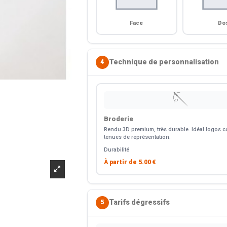
Face
Do
Technique de personnalisation
4
🪡
Broderie
Rendu 3D premium, très durable. Idéal logos co
tenues de représentation.
Durabilité
À partir de
5.00 €
Tarifs dégressifs
5