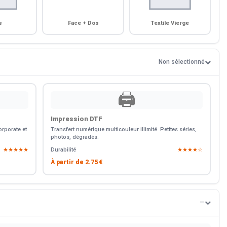
s
Face + Dos
Textile Vierge
Non sélectionné
🖨️
Impression DTF
rporate et
Transfert numérique multicouleur illimité. Petites séries,
photos, dégradés.
★★★★★
Durabilité
★★★★☆
À partir de
2.75 €
—