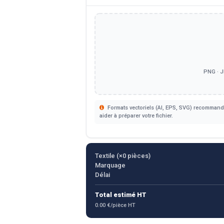
PNG · J
Formats vectoriels (AI, EPS, SVG) recommandé
aider à préparer votre fichier.
Textile (×
0
pièces)
Marquage
Délai
Total estimé HT
0.00 €/pièce HT