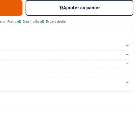
Ajouter au panier
é en France
Dès 1 pièce
Expert dédié
—
—
—
—
—