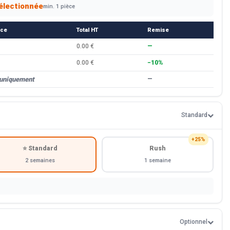
électionnée
min. 1 pièce
èce
Total HT
Remise
0.00 €
—
0.00 €
−10%
 uniquement
—
Standard
+25%
⭐ Standard
Rush
2 semaines
1 semaine
Optionnel