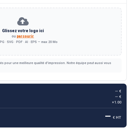
Glissez votre logo ici
ou
parcourir
PG · SVG · PDF · AI · EPS — max 20 Mo
s pour une meilleure qualité d'impression. Notre équipe peut aussi vous
— €
— €
×1.00
—
€ HT