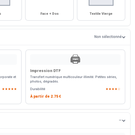
s
Face + Dos
Textile Vierge
Non sélectionné
🖨️
Impression DTF
rporate et
Transfert numérique multicouleur illimité. Petites séries,
photos, dégradés.
★★★★★
Durabilité
★★★★☆
À partir de
2.75 €
—