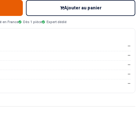
Ajouter au panier
é en France
Dès 1 pièce
Expert dédié
—
—
—
—
—