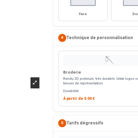
Face
Do
Technique de personnalisation
4
🪡
Broderie
Rendu 3D premium, très durable. Idéal logos co
tenues de représentation.
Durabilité
À partir de
5.00 €
Tarifs dégressifs
5