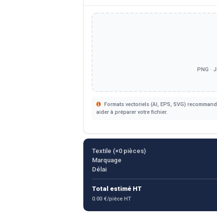
PNG · J
Formats vectoriels (AI, EPS, SVG) recommandé
aider à préparer votre fichier.
Textile (×
0
pièces)
Marquage
Délai
Total estimé HT
0.00 €/pièce HT