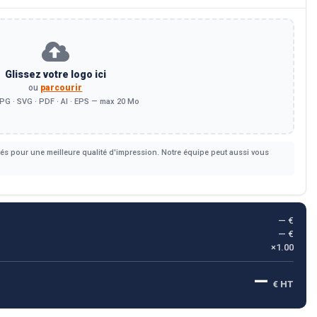
Glissez votre logo ici
ou
parcourir
PG · SVG · PDF · AI · EPS — max 20 Mo
s pour une meilleure qualité d'impression. Notre équipe peut aussi vous
— €
— €
×1.00
—
€ HT