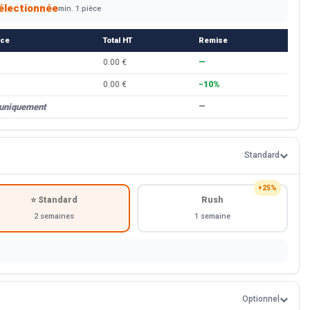
électionnée
min. 1 pièce
èce
Total HT
Remise
0.00 €
—
0.00 €
−10%
 uniquement
—
Standard
+25%
⭐ Standard
Rush
2 semaines
1 semaine
Optionnel