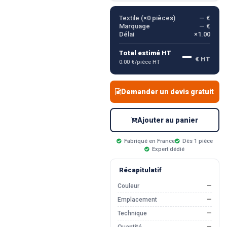
Textile (×
0
pièces)
— €
Marquage
— €
Délai
×1.00
—
Total estimé HT
€ HT
0.00 €/pièce HT
Demander un devis gratuit
Ajouter au panier
Fabriqué en France
Dès 1 pièce
Expert dédié
Récapitulatif
Couleur
—
Emplacement
—
Technique
—