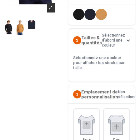
Sélectionnez
Tailles &
2
d'abord une
quantités
couleur
Sélectionnez une couleur
pour afficher les stocks par
taille.
Emplacement de
Non
3
personnalisation
sélectionné
Face
Dos