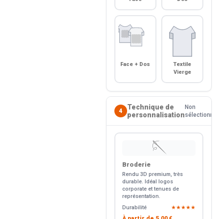
Face + Dos
Textile
Vierge
Technique de
Non
4
personnalisation
sélectionné
🪡
Broderie
Rendu 3D premium, très
durable. Idéal logos
corporate et tenues de
représentation.
Durabilité
★★★★★
À partir de
5.00 €