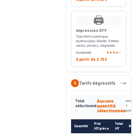
🖨️
Impression DTF
Transfert numérique
multicouleur illimité. Petites
séries, photos, dégradés.
Durabilité
★★★★☆
À partir de
2.75 €
Tarifs dégressifs
5
—
Aucune
Total
min.
quantité
sélectionné
1
sélectionnée
:
pièce
Prix
Total
Quantité
Rem
HT/pièce
HT