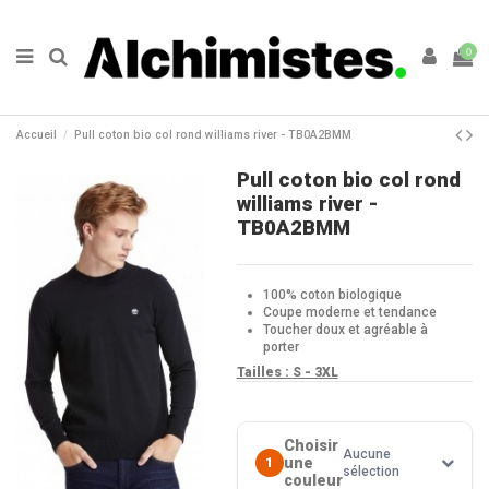
0
Accueil
Pull coton bio col rond williams river - TB0A2BMM
Pull coton bio col rond
williams river -
TB0A2BMM
100% coton biologique
Coupe moderne et tendance
Toucher doux et agréable à
porter
Tailles :
S - 3XL
Choisir
Aucune
une
1
sélection
couleur