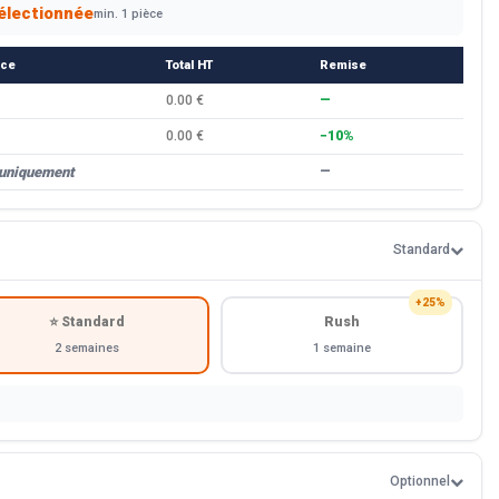
électionnée
min. 1 pièce
èce
Total HT
Remise
0.00 €
—
0.00 €
−10%
 uniquement
—
Standard
+25%
⭐ Standard
Rush
2 semaines
1 semaine
Optionnel