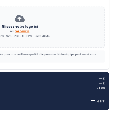
Glissez votre logo ici
ou
parcourir
PG · SVG · PDF · AI · EPS — max 20 Mo
s pour une meilleure qualité d'impression. Notre équipe peut aussi vous
— €
— €
×1.00
—
€ HT