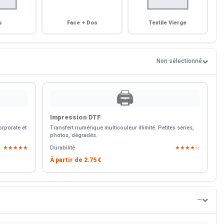
s
Face + Dos
Textile Vierge
Non sélectionné
🖨️
Impression DTF
rporate et
Transfert numérique multicouleur illimité. Petites séries,
photos, dégradés.
★★★★★
Durabilité
★★★★☆
À partir de
2.75 €
—