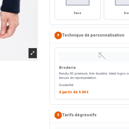
Face
Do
Technique de personnalisation
4
🪡
Broderie
Rendu 3D premium, très durable. Idéal logos co
tenues de représentation.
Durabilité
À partir de
5.00 €
Tarifs dégressifs
5