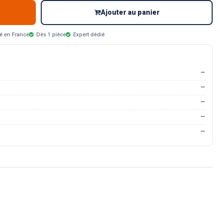
Ajouter au panier
é en France
Dès 1 pièce
Expert dédié
—
—
—
—
—