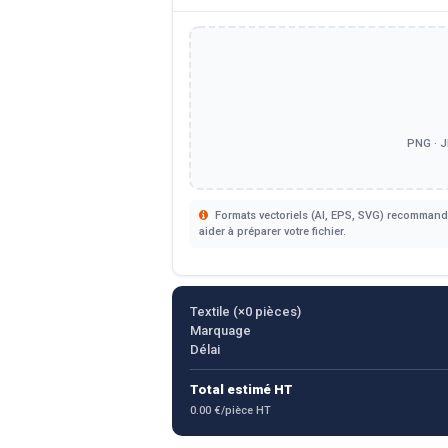
PNG · J
Formats vectoriels (AI, EPS, SVG) recommandé
aider à préparer votre fichier.
Textile (×
0
pièces)
Marquage
Délai
Total estimé HT
0.00 €/pièce HT