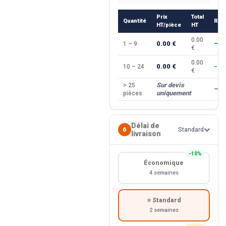
Prix
Total
Quantité
Rem
HT/pièce
HT
0.00
0.00 €
1 – 9
—
€
0.00
0.00 €
10 – 24
−10
€
Sur devis
> 25
—
uniquement
pièces
Délai de
6
Standard
livraison
−10%
Économique
4 semaines
⭐ Standard
2 semaines