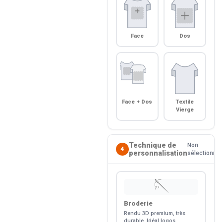
Face
Dos
Face + Dos
Textile
Vierge
Technique de
Non
4
personnalisation
sélectionné
🪡
Broderie
Rendu 3D premium, très
durable. Idéal logos