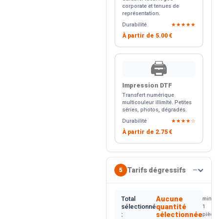
corporate et tenues de
représentation.
Durabilité
★★★★★
À partir de
5.00 €
🖨️
Impression DTF
Transfert numérique
multicouleur illimité. Petites
séries, photos, dégradés.
Durabilité
★★★★☆
À partir de
2.75 €
Tarifs dégressifs
5
—
Aucune
Total
min.
quantité
sélectionné
1
sélectionnée
:
pièce