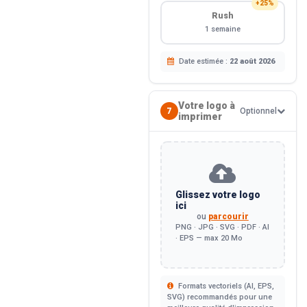
+25%
Rush
1 semaine
Date estimée :
22 août 2026
Votre logo à
7
Optionnel
imprimer
Glissez votre logo
ici
ou
parcourir
PNG · JPG · SVG · PDF · AI
· EPS — max 20 Mo
Formats vectoriels (AI, EPS,
SVG) recommandés pour une