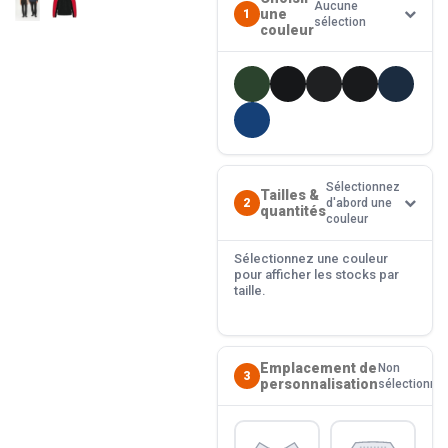
Aucune
une
1
sélection
couleur
Sélectionnez
Tailles &
2
d'abord une
quantités
couleur
Sélectionnez une couleur
pour afficher les stocks par
taille.
Emplacement de
Non
3
personnalisation
sélectionné