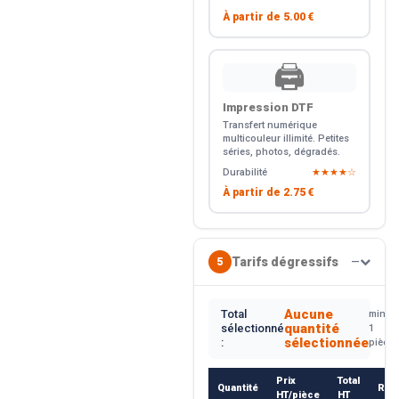
À partir de
5.00 €
🖨️
Impression DTF
Transfert numérique
multicouleur illimité. Petites
séries, photos, dégradés.
Durabilité
★★★★☆
À partir de
2.75 €
Tarifs dégressifs
5
—
Aucune
Total
min.
quantité
sélectionné
1
sélectionnée
:
pièce
Prix
Total
Quantité
Rem
HT/pièce
HT