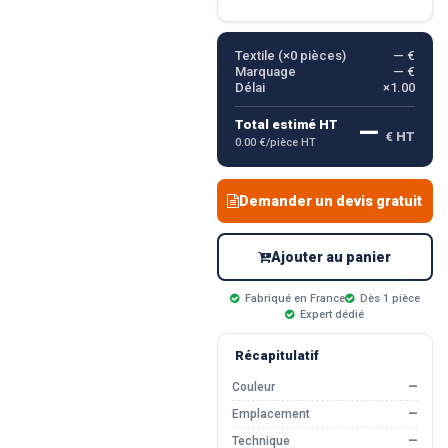
Textile (×
0
pièces)
— €
Marquage
— €
Délai
×1.00
—
Total estimé HT
€ HT
0.00 €/pièce HT
Demander un devis gratuit
Ajouter au panier
Fabriqué en France
Dès 1 pièce
Expert dédié
Récapitulatif
Couleur
—
Emplacement
—
Technique
—