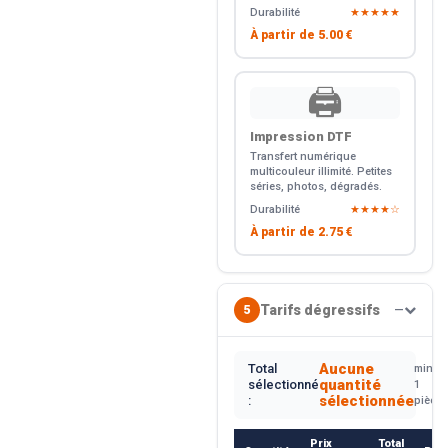
Durabilité
★★★★★
À partir de
5.00 €
🖨️
Impression DTF
Transfert numérique
multicouleur illimité. Petites
séries, photos, dégradés.
Durabilité
★★★★☆
À partir de
2.75 €
Tarifs dégressifs
5
—
Aucune
Total
min.
quantité
sélectionné
1
sélectionnée
:
pièce
Prix
Total