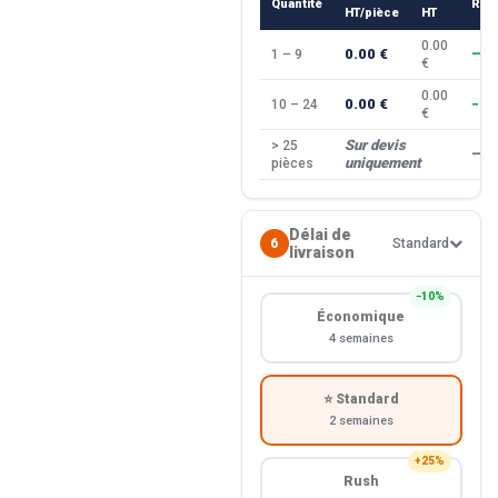
Quantité
Rem
HT/pièce
HT
0.00
0.00 €
1 – 9
—
€
0.00
0.00 €
10 – 24
−10
€
Sur devis
> 25
—
uniquement
pièces
Délai de
6
Standard
livraison
−10%
Économique
4 semaines
⭐ Standard
2 semaines
+25%
Rush