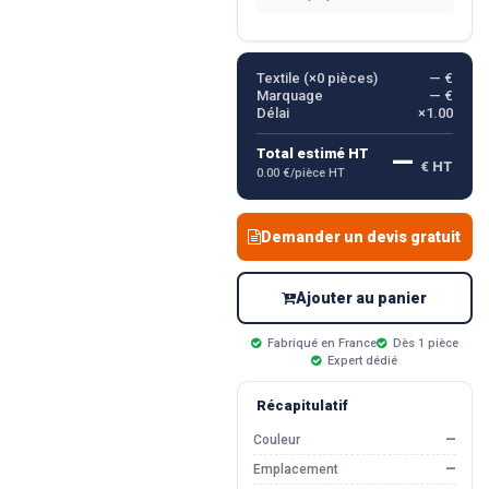
Textile (×
0
pièces)
— €
Marquage
— €
Délai
×1.00
—
Total estimé HT
€ HT
0.00 €/pièce HT
Demander un devis gratuit
Ajouter au panier
Fabriqué en France
Dès 1 pièce
Expert dédié
Récapitulatif
Couleur
—
Emplacement
—