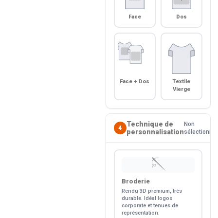
Face
Dos
Face + Dos
Textile
Vierge
Technique de
Non
4
personnalisation
sélectionné
🪡
Broderie
Rendu 3D premium, très
durable. Idéal logos
corporate et tenues de
représentation.