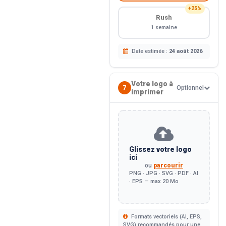
+25%
Rush
1 semaine
Date estimée :
24 août 2026
Votre logo à
7
Optionnel
imprimer
Glissez votre logo
ici
ou
parcourir
PNG · JPG · SVG · PDF · AI
· EPS — max 20 Mo
Formats vectoriels (AI, EPS,
SVG) recommandés pour une