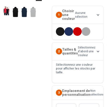
Choisir
Aucune
une
1
sélection
couleur
Sélectionnez
Tailles &
2
d'abord une
quantités
couleur
Sélectionnez une couleur
pour afficher les stocks par
taille.
Emplacement de
Non
3
personnalisation
sélectionné