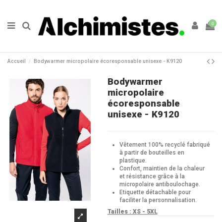
0
Accueil
Bodywarmer micropolaire écoresponsable unisexe - K9120
Bodywarmer
micropolaire
écoresponsable
unisexe - K9120
Vêtement 100% recyclé fabriqué
à partir de bouteilles en
plastique.
Confort, maintien de la chaleur
et résistance grâce à la
micropolaire antiboulochage.
Etiquette détachable pour
faciliter la personnalisation.
Tailles : X
S - 5XL