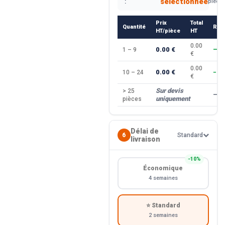
sélectionnée
:
pièce
Prix
Total
Quantité
Rem
HT/pièce
HT
0.00
0.00 €
1 – 9
—
€
0.00
0.00 €
10 – 24
−10
€
Sur devis
> 25
—
uniquement
pièces
Délai de
6
Standard
livraison
−10%
Économique
4 semaines
⭐ Standard
2 semaines