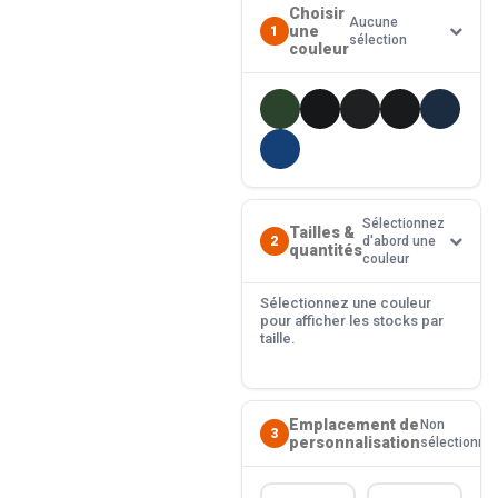
Choisir
Aucune
une
1
sélection
couleur
Sélectionnez
Tailles &
2
d'abord une
quantités
couleur
Sélectionnez une couleur
pour afficher les stocks par
taille.
Emplacement de
Non
3
personnalisation
sélectionné