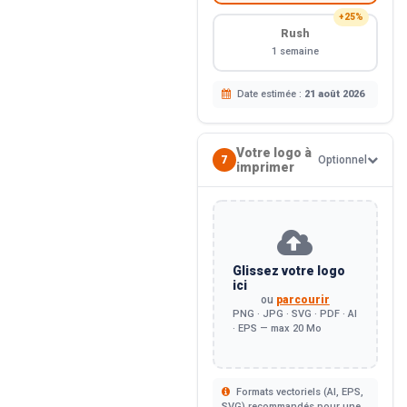
+25%
Rush
1 semaine
Date estimée :
21 août 2026
Votre logo à
7
Optionnel
imprimer
Glissez votre logo
ici
ou
parcourir
PNG · JPG · SVG · PDF · AI
· EPS — max 20 Mo
Formats vectoriels (AI, EPS,
SVG) recommandés pour une