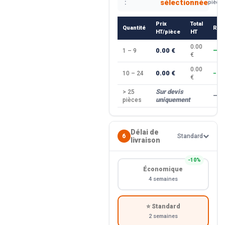
sélectionnée
:
pièce
Prix
Total
Quantité
Rem
HT/pièce
HT
0.00
0.00 €
1 – 9
—
€
0.00
0.00 €
10 – 24
−10
€
Sur devis
> 25
—
uniquement
pièces
Délai de
6
Standard
livraison
−10%
Économique
4 semaines
⭐ Standard
2 semaines