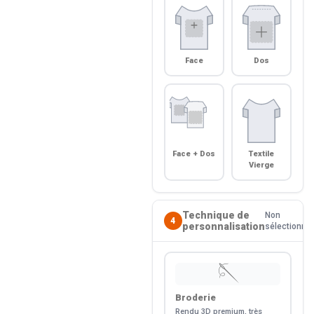
Face
Dos
Face + Dos
Textile
Vierge
Technique de
Non
4
personnalisation
sélectionné
🪡
Broderie
Rendu 3D premium, très