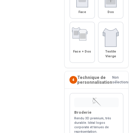
Face
Dos
Face + Dos
Textile
Vierge
Technique de
Non
4
personnalisation
sélectionné
🪡
Broderie
Rendu 3D premium, très
durable. Idéal logos
corporate et tenues de
représentation.