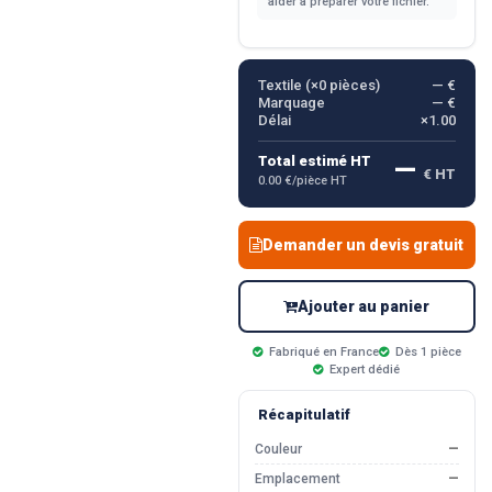
aider à préparer votre fichier.
Textile (×
0
pièces)
— €
Marquage
— €
Délai
×1.00
—
Total estimé HT
€ HT
0.00 €/pièce HT
Demander un devis gratuit
Ajouter au panier
Fabriqué en France
Dès 1 pièce
Expert dédié
Récapitulatif
Couleur
—
Emplacement
—