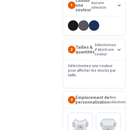
Choisir
Aucune
une
1
sélection
couleur
Sélectionnez
Tailles &
2
d'abord une
quantités
couleur
Sélectionnez une couleur
pour afficher les stocks par
taille.
Emplacement de
Non
3
personnalisation
sélectionné