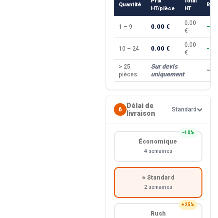
Prix
Total
Quantité
Rem
HT/pièce
HT
0.00
0.00 €
1 – 9
—
€
0.00
0.00 €
10 – 24
−10
€
Sur devis
> 25
—
uniquement
pièces
Délai de
6
Standard
livraison
−10%
Économique
4 semaines
⭐ Standard
2 semaines
+25%
Rush